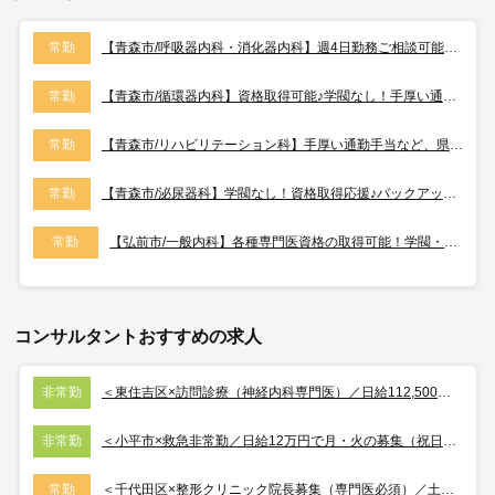
常勤
【青森市/呼吸器内科・消化器内科】週4日勤務ご相談可能♪外来、病棟管理、各種専門検査などお願いします。
常勤
【青森市/循環器内科】資格取得可能♪学閥なし！手厚い通勤手当など、県外からの医師も歓迎♪
常勤
【青森市/リハビリテーション科】手厚い通勤手当など、県外からの医師も歓迎♪学閥なし！
常勤
【青森市/泌尿器科】学閥なし！資格取得応援♪バックアップ体制充実で他県からお越しの医師も安心♪
常勤
【弘前市/一般内科】各種専門医資格の取得可能！学閥・入局義務なし♪
コンサルタントおすすめの求人
非常勤
＜東住吉区×訪問診療（神経内科専門医）／日給112,500円／オンコールはありますが少な目です＞
非常勤
＜小平市×救急非常勤／日給12万円で月・火の募集（祝日勤務あり）／駅徒歩すぐで車通勤も可能です＞
常勤
＜千代田区×整形クリニック院長募集（専門医必須）／土日祝休みで年収2,350万円／当直・OCなし＞