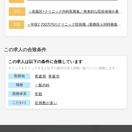
常勤
＜若葉区×クリニック内科医募集／将来的な院長候補を募集しております＞
常勤
＜年収2,700万円のクリニック院長職（勤務医も同時募集）／整形専門医必須／中原区のクリニック／外来のみで土日祝やお休みです◎＞
この求人の合致条件
この求人は以下の条件に合致しています
※リンクをクリックすると以下の条件の求人情報一覧ページへ移動します。
勤務地
青森県
青森市
職種
一般内科
勤務体系
常勤
こだわり
症例数が多い