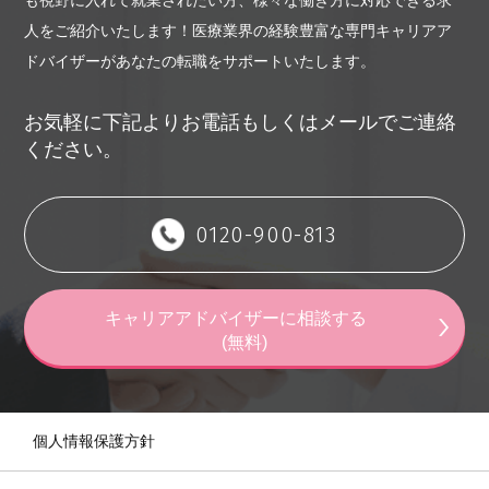
も視野に入れて就業されたい方、様々な働き方に対応できる求
（5）担当キャリアアドバイザーによる転職活動支援
人をご紹介いたします！
医療業界の経験豊富な専門キャリアア
（6）その他利用者の転職に有益と当社が判断する一切のサービ
ドバイザーがあなたの転職をサポートいたします。
ス
第3条（転職支援サービス提供の期間）
お気軽に下記よりお電話もしくはメールでご連絡
転職支援サービスは、利用者に転職活動継続の意思があり、か
ください。
つ利用者に適合する求人の発生が見込まれると当社が判断する
限りにおいて継続して提供しますが、このうち、前項に定める
サービスのうち、（4）（5）については原則として、当社への
0120-900-813
登録から1年間を上限に提供します。なお、サービス提供機関内
に転職支援サービスを通じて利用者が求人企業に入社した場
合、入社日をもって当該利用者への転職支援サービスの提供を
キャリアアドバイザーに相談する
終了いたします。利用者から転職支援サービス提供の終了のお
(無料)
申し出を受けた場合についても合理的な範囲内ですみやかに終
了させていただきます。
第4条（転職支援サービスの変更・中断・終了）
個人情報保護方針
当社は、事業運営上やむを得ない場合は、利用者に何ら通知す
ることなく転職支援サービスの全部もしくは一部を変更し、ま