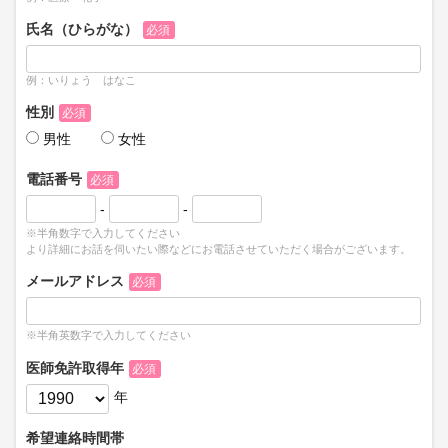
氏名（ひらがな）
必須
例：いりょう はなこ
性別
必須
男性
女性
電話番号
必須
-
-
※半角数字で入力してください
より詳細にお話を伺いたい際などにお電話させていただく場合がございます。
メールアドレス
必須
※半角英数字で入力してください
医師免許取得年
必須
年
希望連絡時間帯