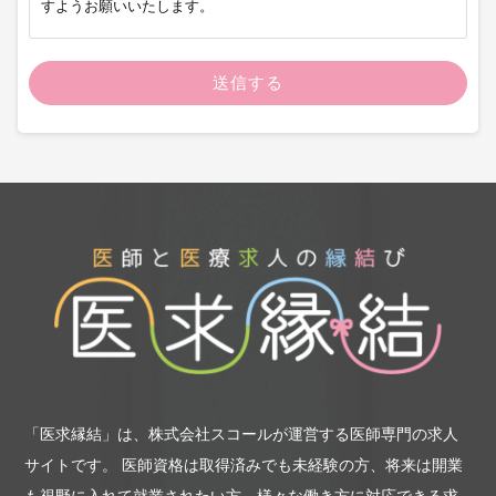
すようお願いいたします。
第1条（申込み方法）
当社の転職支援サービスのお申込みは、当社の転職支援サイト
または当社が指定した方法で行っていただきます。過去に当社
が提供するサービスの利用規約に違反する行為があった方に
は、転職支援サービスを提供できない場合があります。
第2条（サービスの提供）
当社は、当社の転職支援サービスのご利用お申込みをいただき
転職支援サービスの提供を開始した方（以下「利用者」とい
う）に、以下のサービスの中から適切なサービスを当社の判断
で提供するものとします。
（1）利用者から受領したお申込み内容と、当社に人材の紹介を
委託した企業（以下「求人企業」という）から受領する求人条
件との照合ならびに照合結果に基づく求人情報の提供
（2）求人企業から受領する求人条件に適合が高いと当社が判断
「医求縁結」は、株式会社スコールが運営する医師専門の求人
する利用者に対する求人応募勧誘
（3）応募手続きの代行
サイトです。
医師資格は取得済みでも未経験の方、将来は開業
（4）電話や面談による転職相談の実施