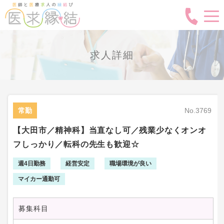
求人詳細
常勤
No.3769
【大田市／精神科】当直なし可／残業少なくオンオ
フしっかり／転科の先生も歓迎☆
週4日勤務
経営安定
職場環境が良い
マイカー通勤可
募集科目