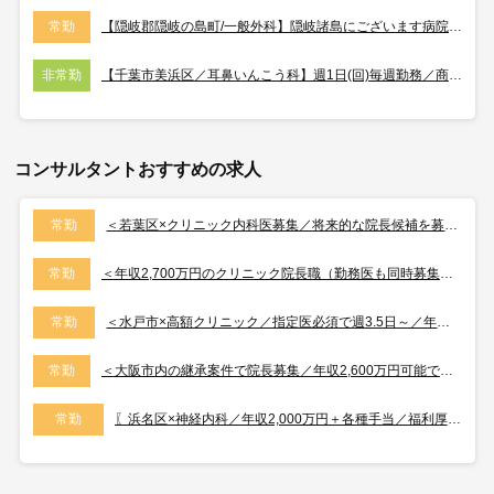
常勤
【隠岐郡隠岐の島町/一般外科】隠岐諸島にございます病院です！「この島に住む、安心の医療」に努めております☆
非常勤
【千葉市美浜区／耳鼻いんこう科】週1日(回)毎週勤務／商業施設内にあるきれいなクリニックでのご勤務です
コンサルタントおすすめの求人
常勤
＜若葉区×クリニック内科医募集／将来的な院長候補を募集しております＞
常勤
＜年収2,700万円のクリニック院長職（勤務医も同時募集）／整形専門医必須／中原区のクリニック／外来のみで土日祝やお休みです◎＞
常勤
＜水戸市×高額クリニック／指定医必須で週3.5日～／年収最大2,900万円＞
常勤
＜大阪市内の継承案件で院長募集／年収2,600万円可能で交通費も全額支給（高速代も）／当直なしでWLB◎＞
常勤
〖浜名区×神経内科／年収2,000万円＋各種手当／福利厚生も◎〗