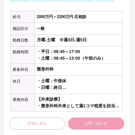
※記載の件数等は目安の数字です
給与
2000万円～2200万円 応相談
施設区分
一般
月曜-土曜 ※週4日-週5日
勤務日数
・平日：08:45～17:00
勤務時間
・土曜：08:45～13:00（午前のみ）
整形外科
募集科目
・土曜：午後休
休日
・日曜：終日
・祝日：終日
【外来診療】
業務内容
（その他1日）
・整形外科外来として週1コマ程度を担当：
主治医制
お問い合わせ
詳細を見る
【病棟管理】
・主治医として15名程度を担当