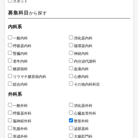
スポット
募集科目
から探す
内科系
一般内科
消化器内科
呼吸器内科
循環器内科
腎臓内科
神経内科
老年内科
内分泌代謝科
糖尿病科
血液内科
リウマチ膠原病内科
心療内科
総合内科
その他内科科目
外科系
一般外科
消化器外科
呼吸器外科
心臓血管外科
脳神経外科
整形外科
乳腺外科
泌尿器科
形成外科
大腸肛門科