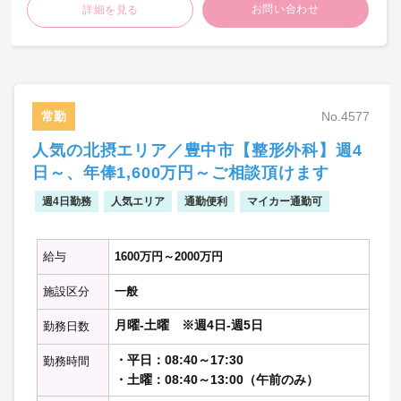
お問い合わせ
詳細を見る
【病棟管理】
・主治医として10名程度を担当
【オペ】
常勤
No.4577
【救急対応】
人気の北摂エリア／豊中市【整形外科】週4
・週2コマ程度を担当
日～、年俸1,600万円～ご相談頂けます
【当直】
週4日勤務
人気エリア
通勤便利
マイカー通勤可
・病棟管理
・救急対応
給与
1600万円～2000万円
※記載の件数等は目安の数字です
施設区分
一般
月曜-土曜 ※週4日-週5日
勤務日数
・平日：08:40～17:30
勤務時間
・土曜：08:40～13:00（午前のみ）