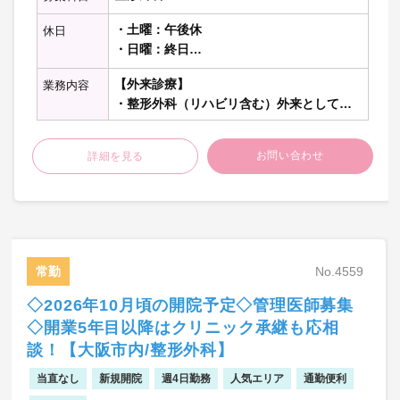
・土曜：午後休
休日
・日曜：終日
・祝日：終日
【外来診療】
業務内容
（その他1日）
・整形外科（リハビリ含む）外来として週7
～11コマ程度を担当、1日あたり100～190
名程度を担当、1診制
お問い合わせ
詳細を見る
【オンコール】
・なし
【勤務内容の補足】
・管理医師としての採用を予定しておりま
常勤
No.4559
す。
・外来開設時間などはご希望に応じて調整
◇2026年10月頃の開院予定◇管理医師募集
可能です。
◇開業5年目以降はクリニック承継も応相
・ご希望される場合は、関連病院でのオペ
の担当も可能です。
談！【大阪市内/整形外科】
当直なし
新規開院
週4日勤務
人気エリア
通勤便利
※記載の件数等は目安の数字です。