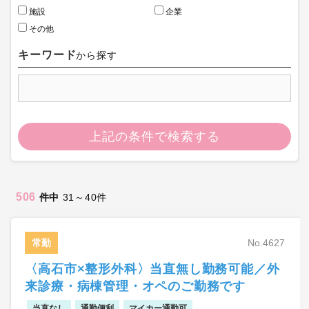
施設
企業
その他
キーワード
から探す
上記の条件で検索する
506
件中
31～40件
常勤
No.4627
〈高石市×整形外科〉当直無し勤務可能／外
来診療・病棟管理・オペのご勤務です
当直なし
通勤便利
マイカー通勤可