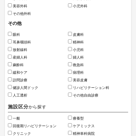
美容外科
小児外科
その他外科
その他
眼科
皮膚科
耳鼻咽頭科
精神科
放射線科
小児科
産婦人科
婦人科
麻酔科
救急科
緩和ケア
病理科
訪問診療
美容皮膚
健診人間ドック
リハビリテーション科
人工透析
その他自由診療
施設区分
から探す
一般
療養型
回復期リハビリテーション
ケアミックス
クリニック
精神単科病院