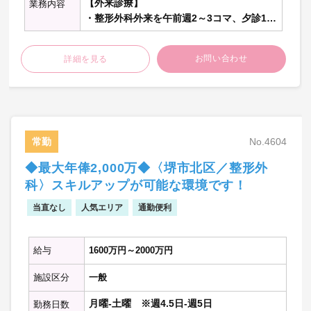
【外来診療】
業務内容
・整形外科外来を午前週2～3コマ、夕診1～
2コマ程度担当
お問い合わせ
詳細を見る
【病棟管理】
・主治医として10名程度担当
【オペ】
・週2～3コマ程度担当
常勤
No.4604
【当直】
◆最大年俸2,000万◆〈堺市北区／整形外
・病棟管理
科〉スキルアップが可能な環境です！
急変時対応
・救急対応
当直なし
人気エリア
通勤便利
救急車・時間外外来の対応
※記載の件数は目安の数字です
給与
1600万円～2000万円
※敷地内禁煙
施設区分
一般
月曜-土曜 ※週4.5日-週5日
勤務日数