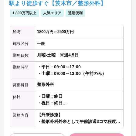
駅より徒歩すぐ【茨木市／整形外科】
【救急対応】
・整形外科疾患を中心に随時対応（転倒に
1,800万円以上
人気エリア
通勤便利
よる外傷がメイン）救急車1～2台程度／
日 独歩3～4名程度／日
給与
1800万円～2500万円
【当直】
・病棟管理
施設区分
一般
・救急対応
月曜-土曜 ※週4.5日
勤務日数
【必要技能】
・平日：09:00～17:00
勤務時間
・手術可能な方（必須）
・土曜：09:00～13:00（午前のみ）
※記載の件数等は目安の数字です
整形外科
募集科目
・日曜：終日
休日
・祝日：終日
（その他1日）
【外来診療】
業務内容
※当直明けの午後は休み
・整形外科外来として午前診週3コマ程度・
夜診週1コマ程度を担当、1コマあたり15～
20名程度を担当