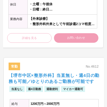
・土曜：午後休
休日
・日曜：終日
・祝日：終日
【外来診療】
業務内容
・整形外科外来として午前診週2コマ程度・
夜診週1コマ程度を担当、1コマあたり午前
診30名程度・夜診20名程度を担当、1診制
お問い合わせ
詳細を見る
【病棟管理】
・主治医として20～30名程度（オペ担当有
無により変動あり）を担当
【オペ】
常勤
No.4612
・担当なし可
【堺市中区×整形外科】当直無し・週4日の勤
【オンコール】
務も可能／ゆとりのあるご勤務が可能です
・なし
当直なし
週4日勤務
通勤便利
マイカー通勤可
【勤務内容の補足】
・オペなし勤務をご希望される場合は、オ
給与
1200万円～2000万円
ペ後の患者さんの外来フォロー・病棟を担