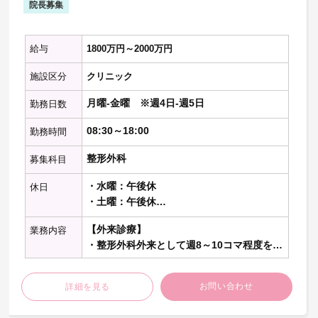
院長募集
給与
1800万円～2000万円
施設区分
クリニック
月曜-金曜 ※週4日-週5日
勤務日数
08:30～18:00
勤務時間
整形外科
募集科目
・水曜：午後休
休日
・土曜：午後休
・日曜：終日
【外来診療】
業務内容
・祝日：終日
・整形外科外来として週8～10コマ程度を担
当、1コマあたり午前診・午後診ともに25～
40名程度を想定、1診制
お問い合わせ
詳細を見る
【勤務内容の補足】