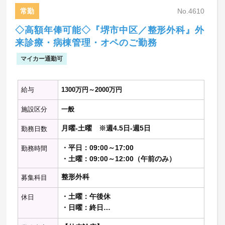
・整形外科の受け入れは1日0～1件程度
常勤
No.4610
【オペ】
◇高額年俸可能◇『堺市中区／整形外科』外
・年100件程度
来診療・病棟管理・オペのご勤務
【当直】
マイカー通勤可
・病棟管理
・救急対応
給与
1300万円～2000万円
※記載の件数等は目安の数字です
施設区分
一般
月曜-土曜 ※週4.5日-週5日
勤務日数
・平日：09:00～17:00
勤務時間
・土曜：09:00～12:00（午前のみ）
整形外科
募集科目
・土曜：午後休
休日
・日曜：終日
・祝日：終日