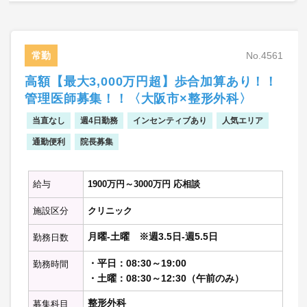
【オペ】
・週3～4コマ程度を担当
常勤
No.4561
【救急対応】
高額【最大3,000万円超】歩合加算あり！！
・週2コマ程度を担当
管理医師募集！！〈大阪市×整形外科〉
※記載の件数は目安の数字です。
当直なし
週4日勤務
インセンティブあり
人気エリア
通勤便利
院長募集
給与
1900万円～3000万円 応相談
施設区分
クリニック
月曜-土曜 ※週3.5日-週5.5日
勤務日数
・平日：08:30～19:00
勤務時間
・土曜：08:30～12:30（午前のみ）
整形外科
募集科目