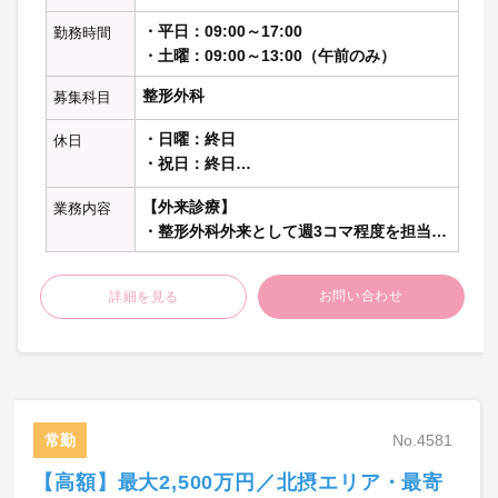
・平日：09:00～17:00
勤務時間
・土曜：09:00～13:00（午前のみ）
整形外科
募集科目
・日曜：終日
休日
・祝日：終日
（その他1～1.5日）
【外来診療】
業務内容
・整形外科外来として週3コマ程度を担当、
1コマあたり15～25名程度を担当
※リハ前問診含む
お問い合わせ
詳細を見る
【病棟管理】
・整形外科疾患の患者さんを中心に主治医
として15～20名程度を担当
【オペ】
常勤
No.4581
・週2コマ程度担当 ※外傷が中心（人工関
節も可能）
【高額】最大2,500万円／北摂エリア・最寄