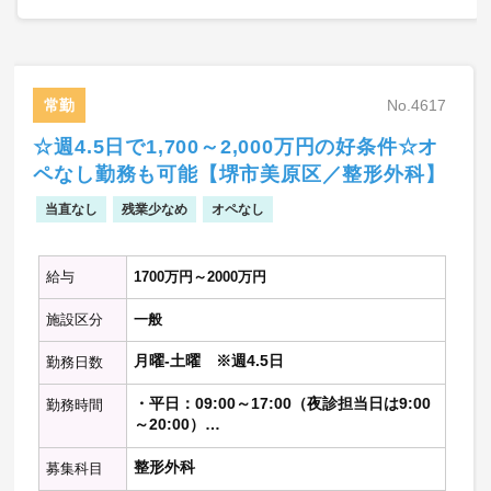
急性期・回復期20名程度
【オペ】
・週1～2コマ程度
常勤
No.4617
【当直】
☆週4.5日で1,700～2,000万円の好条件☆オ
・病棟管理
ペなし勤務も可能【堺市美原区／整形外科】
・救急対応
当直なし
残業少なめ
オペなし
※記載の件数等は目安の数字です
給与
1700万円～2000万円
施設区分
一般
月曜-土曜 ※週4.5日
勤務日数
・平日：09:00～17:00（夜診担当日は9:00
勤務時間
～20:00）
・土曜：09:00～13:00（午前のみ）
整形外科
募集科目