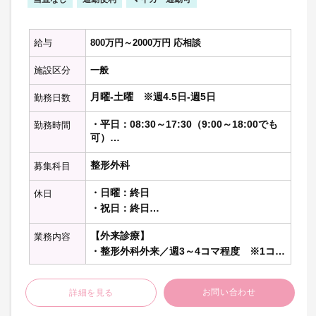
給与
800万円～2000万円 応相談
施設区分
一般
月曜-土曜 ※週4.5日-週5日
勤務日数
・平日：08:30～17:30（9:00～18:00でも
勤務時間
可）
・土曜：08:30～14:00（午前のみ）
整形外科
募集科目
・日曜：終日
休日
・祝日：終日
（その他平日1日）
【外来診療】
業務内容
・整形外科外来／週3～4コマ程度 ※1コマ
20～30名程度
お問い合わせ
詳細を見る
【病棟管理】
・主治医として急性期10名程度、または亜