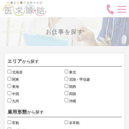
お仕事を探す
エリア
から探す
北海道
東北
関東
北陸・甲信越
東海
関西
中国
四国
九州
沖縄
雇用形態
から探す
常勤
非常勤