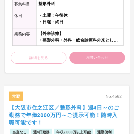
整形外科
募集科目
・土曜：午後休
休日
・日曜：終日
・祝日：終日
【外来診療】
業務内容
・整形外科・外科・総合診療科外来として
午前診週2コマ程度・夜診週1～2コマ程度を
担当、1コマあたり50名程度（消毒のみ含
む）を担当、1～2診制
お問い合わせ
詳細を見る
【病棟管理】
・主治医として10～15名程度担当
【オペ】
常勤
No.4562
・週2件程度 ※担当なし応相談
【大阪市住之江区／整形外科】週4日～のご
【当直】
勤務で年俸2000万円～ご提示可能！随時入
・病棟管理
職可能です！
・救急対応
当直なし
週4日勤務
年収2,000万以上可能
通勤便利