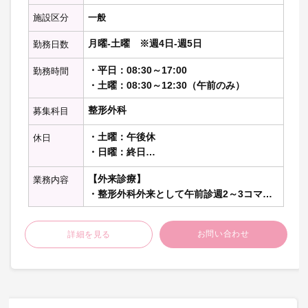
当して頂きます。
施設区分
一般
※記載の件数等は目安の数字です
月曜-土曜 ※週4日-週5日
勤務日数
・平日：08:30～17:00
勤務時間
・土曜：08:30～12:30（午前のみ）
整形外科
募集科目
・土曜：午後休
休日
・日曜：終日
・祝日：終日
【外来診療】
業務内容
・整形外科外来として午前診週2～3コマ程
度を担当、1コマあたり20～25名程度を担
当
お問い合わせ
詳細を見る
【病棟管理】
・主治医として15名程度を担当
【救急対応】