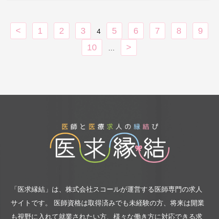
・管理医師としての採用となります。
※開業5年目以降は、クリニック承継も相
談可能。
<
1
2
3
5
6
7
8
9
・リウマチ治療、スポーツ整形の得意な方
4
は尚歓迎いたします。
10
>
…
※記載の件数等は目安の数字です
「医求縁結」は、株式会社スコールが運営する医師専門の求人
サイトです。
医師資格は取得済みでも未経験の方、将来は開業
も視野に入れて就業されたい方、様々な働き方に対応できる求