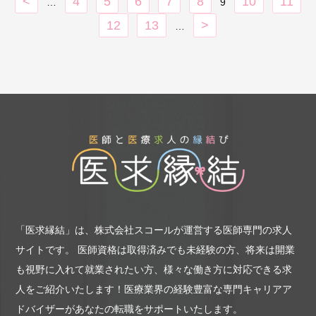
<
4
5
6
7
8
10
11
…
／60代半ば・リハ科／30代後半・内科）
9
非常勤：複数名
12
13
>
…
「医求縁結」は、株式会社スコールが運営する医師専門の求人
サイトです。
医師資格は取得済みでも未経験の方、将来は開業
も視野に入れて就業されたい方、様々な働き方に対応できる求
人をご紹介いたします！
医療業界の経験豊富な専門キャリアア
ドバイザーがあなたの転職をサポートいたします。