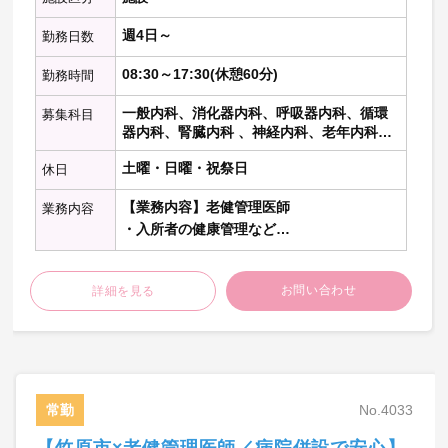
週4日～
勤務日数
08:30～17:30(休憩60分)
勤務時間
一般内科、消化器内科、呼吸器内科、循環
募集科目
器内科、腎臓内科 、神経内科、老年内科、
内分泌代謝科、糖尿病科 、血液内科 、リウ
土曜・日曜・祝祭日
休日
マチ膠原病内科、心療内科、総合内科、そ
の他の内科科目、一般外科、消化器外科、
【業務内容】老健管理医師
呼吸器外科、心臓血管外科、乳腺外科、形
業務内容
成外科、美容外科、その他の外科科目、リ
・入所者の健康管理など
ハビリテーション科
・同法人病院の敷地内にある老健施設長の
募集です。
お問い合わせ
詳細を見る
・緊急時等は敷地内病院へ転送となります
ので、安心してご勤務いただけます
常勤
No.4033