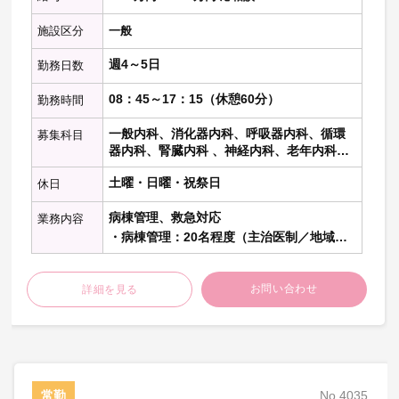
施設区分
一般
週4～5日
勤務日数
08：45～17：15（休憩60分）
勤務時間
一般内科、消化器内科、呼吸器内科、循環
募集科目
器内科、腎臓内科 、神経内科、老年内科、
内分泌代謝科、糖尿病科 、血液内科 、リウ
土曜・日曜・祝祭日
休日
マチ膠原病内科、心療内科、総合内科、そ
の他の内科科目、一般外科、消化器外科、
病棟管理、救急対応
呼吸器外科、心臓血管外科、脳神経外科、
業務内容
整形外科、乳腺外科、泌尿器科、形成外
・病棟管理：20名程度（主治医制／地域包
科、大腸肛門科、美容外科、小児外科、そ
括、回復期、一般病棟）
の他の外科科目、眼科、皮膚科、耳鼻咽頭
・救急対応：週1～2日※免除相談可能
科、精神科、放射線科、小児科、産婦人
お問い合わせ
詳細を見る
→対応件数：0～1件(全体日勤帯月間10～15
科、婦人科 、麻酔科、救急科、緩和ケア、
件)
病理科、訪問診療、美容皮膚、健診人間ド
ック、リハビリテーション科、人工透析
常勤
No.4035