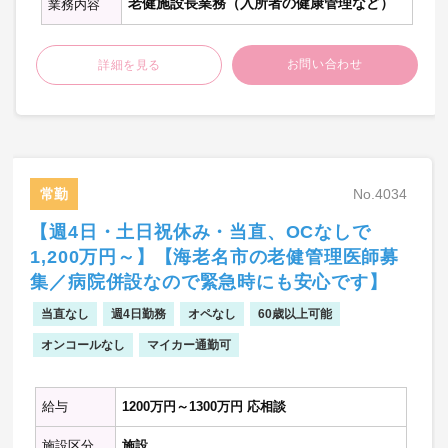
老健施設長業務（入所者の健康管理など）
業務内容
お問い合わせ
詳細を見る
常勤
No.4034
【週4日・土日祝休み・当直、OCなしで
1,200万円～】【海老名市の老健管理医師募
集／病院併設なので緊急時にも安心です】
当直なし
週4日勤務
オペなし
60歳以上可能
オンコールなし
マイカー通勤可
給与
1200万円～1300万円 応相談
施設区分
施設