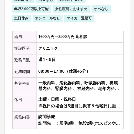
年収2,000万以上可能
女性医師におすすめ
オペなし
土日休み
オンコールなし
マイカー通勤可
給与
1600万円～2500万円 応相談
施設区分
クリニック
週4～5日
勤務日数
08:30～17:00（休憩45分）
勤務時間
一般内科、消化器内科、呼吸器内科、循環
募集科目
器内科、腎臓内科 、神経内科、老年内科、
内分泌代謝科、糖尿病科 、血液内科 、リウ
土曜・日曜・祝祭日
休日
マチ膠原病内科、総合内科、その他の内科
科目
※祝日の場合は5週目に振替＆他曜日に振り
替える等で調整します
訪問診療
業務内容
訪問先 ：居宅8割、施設2割(ホスピスや特
養など7施設あり)