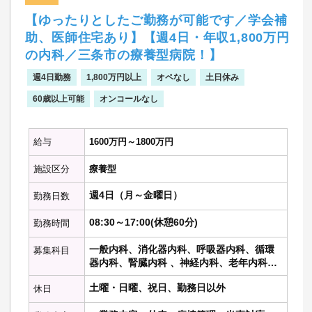
看護：常 勤 9名／非常
【ゆったりとしたご勤務が可能です／学会補
勤 11名
助、医師住宅あり】【週4日・年収1,800万円
介護：常 勤 25名／非常勤
の内科／三条市の療養型病院！】
10名
ＰＴ：常 勤 2名／非常
週4日勤務
1,800万円以上
オペなし
土日休み
勤 4名
60歳以上可能
オンコールなし
ＯＴ：常 勤 1名／非常
勤 4名
ＳＴ：非常勤 2名
給与
1600万円～1800万円
施設区分
療養型
週4日（月～金曜日）
勤務日数
08:30～17:00(休憩60分)
勤務時間
一般内科、消化器内科、呼吸器内科、循環
募集科目
器内科、腎臓内科 、神経内科、老年内科、
内分泌代謝科、糖尿病科 、血液内科 、リウ
土曜・日曜、祝日、勤務日以外
休日
マチ膠原病内科、総合内科、その他の内科
科目