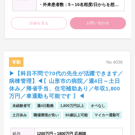
科、大腸肛門科、美容外科、小児外科、そ
・外来患者数：5～10名程度/日からを想定
べて相談に応じます。
の他の外科科目、眼科、皮膚科、耳鼻咽頭
※1年で20～30名程度/日に
科、精神科、放射線科、小児科、産婦人
なるよう計画します
科、婦人科 、麻酔科、救急科、緩和ケア、
お問い合わせ
詳細を見る
・主な疾患 ：レーザー脱毛や美肌治療な
病理科、訪問診療、美容皮膚、健診人間ド
ど
ック、リハビリテーション科、人工透析、
※本院のメニューに準じて
その他の診療科目
整備予定
※オンライン診療を検討中
（AGAの処方、レチノール配合化粧品の説
明）
常勤
No.4036
＜医師対応＞
▶【科目不問で70代の先生が活躍できます／
・診断や施術の同意書説明、合併症に対す
る説明と治療
病棟管理】◀〖山形市の病院／週4日～土日
＜スタッフ対応＞
休み／帰省手当、住宅補助あり／年収1,800
・美容点滴や脱毛、美肌などの施術（看護
万円／車通勤も可能です 〗◀
師対応）
・予診、カウンセリング（カウンセラー or
未経験者可
週4日勤務
1,800万円以上
オペなし
看護師）
土日休み
職場環境が良い
60歳以上可能
マイカー通勤可
・電子カルテ（ｍ3デジカルを予定）
給与
1200万円～1800万円 応相談