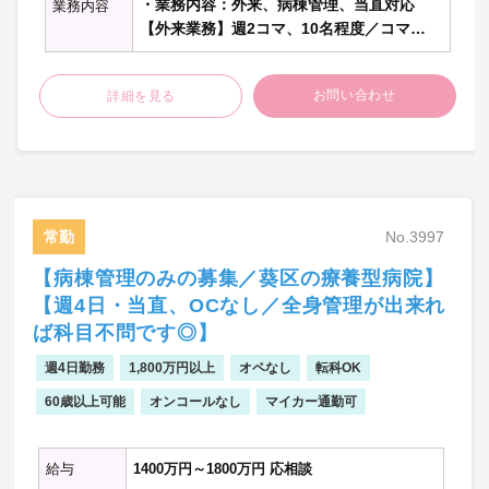
・業務内容：外来、病棟管理、当直対応
業務内容
【外来業務】週2コマ、10名程度／コマ
・主な疾患：高齢者が主で、高血圧・糖尿
病・発熱など
お問い合わせ
詳細を見る
【病棟管理】30～40名程度(主治医制／療養
病棟、介護医療院)
・主な疾患：高齢者が主で、脳梗塞・神経
難病・廃用症候群等
常勤
No.3997
【病棟管理のみの募集／葵区の療養型病院】
【週4日・当直、OCなし／全身管理が出来れ
ば科目不問です◎】
週4日勤務
1,800万円以上
オペなし
転科OK
60歳以上可能
オンコールなし
マイカー通勤可
給与
1400万円～1800万円 応相談