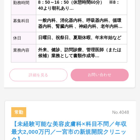
8：50～16：50（休憩時間60分） ※8：
勤務時間
す。
40より朝礼あり
※長期連休や年末年始は医師同
早出：無し
士で相談＆調整
一般内科、消化器内科、呼吸器内科、循環
募集科目
居残：無し
出動頻度：出動頻度：0～1回／月
器内科、腎臓内科 、神経内科、老年内科、
夕診：17:30～19:30（現在、常勤医師は金
1sコールは医師にて対応(オンコ
内分泌代謝科、糖尿病科 、血液内科 、リウ
曜日のみ実施）
日曜日、祝祭日、夏期休暇、年末年始など
ール専用電話あり)
休日
マチ膠原病内科、総合内科
※回数は応相談
→夜間休日コール数：5件/月間
外来、健診、訪問診療、管理医師（または
業務内容
(過去12か月実績)
候補）業務として書類作成等
夜間休日出動数：0.5件/月間(過
※訪問診療未経験の方については、系列医
去12か月実績)
療機関（病院・診療所）にてサポートを想
待機場所：自宅
定。
お問い合わせ
詳細を見る
※社用車貸出しあり、運転不可
の場合はタクシー利用可
遠方在住の先生はホテル泊は
▼管理職業務▼
検討可
・介護保険等の書類作成等、建物内のデイ
ケアの急変対応等
～～～～～～～～～～～～～～～～～～～
常勤
No.4048
～～～～～～～～～～～
▼外来▼
一般内科（訪問診療科）時短勤務ver.
【未経験可能な美容皮膚科×科目不問／年収
【外来コマ】週4～5コマ程度
必須条件：育児中もしくは介護中であるこ
最大2,000万円／一宮市の新規開院クリニッ
【患者者数】20名程度／コマ ※ほとんど
と
ク】