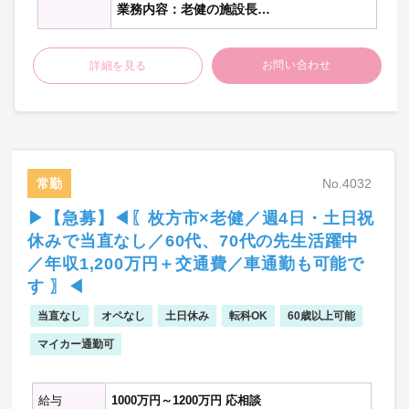
業務内容：老健の施設長
→入所者・通所者の健康管理・入所判定会
議・書類作成等・回診など
お問い合わせ
詳細を見る
常勤
No.4032
▶【急募】◀〖枚方市×老健／週4日・土日祝
休みで当直なし／60代、70代の先生活躍中
／年収1,200万円＋交通費／車通勤も可能で
す 〗◀
当直なし
オペなし
土日休み
転科OK
60歳以上可能
マイカー通勤可
給与
1000万円～1200万円 応相談