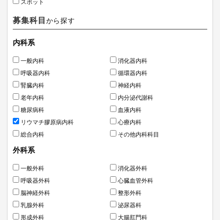
スポット
募集科目
から探す
内科系
一般内科
消化器内科
呼吸器内科
循環器内科
腎臓内科
神経内科
老年内科
内分泌代謝科
糖尿病科
血液内科
リウマチ膠原病内科
心療内科
総合内科
その他内科科目
外科系
一般外科
消化器外科
呼吸器外科
心臓血管外科
脳神経外科
整形外科
乳腺外科
泌尿器科
形成外科
大腸肛門科