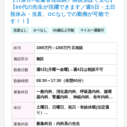
【竹原市×老健管理医師／病院併設で安心】
【60代の先生が活躍できます／週5日・土日
祝休み・当直、OCなしでの勤務が可能で
す！！】
当直なし
オペなし
60歳以上可能
マイカー通勤可
給与
1000万円～1200万円 応相談
施設区分
施設
週5日(月曜〜金曜)→週4日は相談不可
勤務日数
08:30～17:30（休憩60分）
勤務時間
一般内科、消化器内科、呼吸器内科、循環
募集科目
器内科、腎臓内科 、神経内科、老年内科、
内分泌代謝科、糖尿病科 、血液内科 、リウ
土曜日、日曜日、祝日・有給休暇(法定通
休日
マチ膠原病内科、心療内科、総合内科、そ
り）
の他の内科科目
募集科目：内科系の先生
業務内容