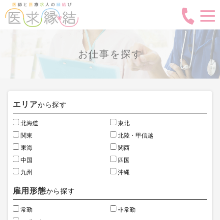
お仕事を探す
エリア
から探す
北海道
東北
関東
北陸・甲信越
東海
関西
中国
四国
九州
沖縄
雇用形態
から探す
常勤
非常勤