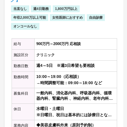
がかかりつけの患者様です。
勤務開始：随時
【主な疾患】内科一般
勤務日数：週4～5日
当直なし
週4日勤務
1,800万円以上
オンコール：なし
年収2,000万以上可能
女性医師におすすめ
自由診療
▼健診業務▼
勤務時間：08:30～15:30
【実 施】外来枠に組み込んで対応
オンコールなし
基本給与：週4日：1,200～1,600万円
【内 容】問診・一次読影・結果説明
週5日：1,400～1,900万円
※読影はダブルチェックしています
備考：担当患者数はご経験等を加味してご
給与
900万円～2000万円 応相談
相談となります。
▼訪問診療▼ ※時期により件数や人数は
他条件はフルタイムと同じです。
施設区分
クリニック
変動いたしますので目安としてご確認くだ
さい。
週4～5日 ※週3日希望も要相談
勤務日数
【訪問コマ】週1コマ程度
【訪問件数】現在は1コマでご契約の10名程
10:00～19:00（応相談）
勤務時間
度の訪問を実施しています。
→時間調整可能：09:00～18:00 など
【訪問手段】車
【訪問メンバー】医師、看護師、運転手
一般内科、消化器内科、呼吸器内科、循環
募集科目
【オンコール】なし／外部（ファストドク
器内科、腎臓内科 、神経内科、老年内科、
ター）へ依頼をしております。
内分泌代謝科、糖尿病科 、血液内科 、リウ
水曜日・土曜日
休日
※もしご家族様が朝の看取りを希望され
マチ膠原病内科、心療内科、総合内科、そ
た場合は翌朝出勤時に対応となります。
の他の内科科目、一般外科、消化器外科、
※日曜日、祝日は基本的には診療日となり
呼吸器外科、心臓血管外科、脳神経外科、
ます。
◆美容皮膚科外来（原則予約制）
整形外科、乳腺外科、泌尿器科、形成外
業務内容
※曜日、祝日勤務、年間休日計画など、す