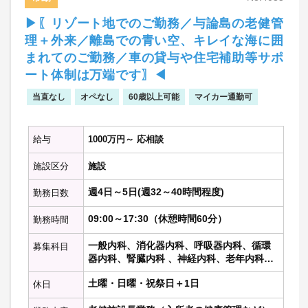
▶〖リゾート地でのご勤務／与論島の老健管
理＋外来／離島での青い空、キレイな海に囲
まれてのご勤務／車の貸与や住宅補助等サポ
ート体制は万端です〗◀
当直なし
オペなし
60歳以上可能
マイカー通勤可
給与
1000万円～ 応相談
施設区分
施設
週4日～5日(週32～40時間程度)
勤務日数
09:00～17:30（休憩時間60分）
勤務時間
一般内科、消化器内科、呼吸器内科、循環
募集科目
器内科、腎臓内科 、神経内科、老年内科、
内分泌代謝科、糖尿病科 、血液内科 、リウ
土曜・日曜・祝祭日＋1日
休日
マチ膠原病内科、心療内科、総合内科、そ
の他の内科科目