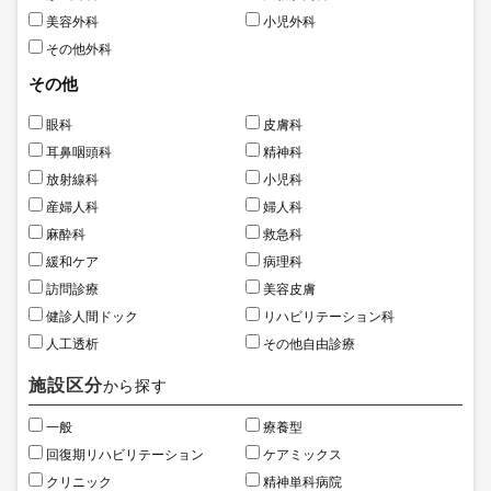
美容外科
小児外科
その他外科
その他
眼科
皮膚科
耳鼻咽頭科
精神科
放射線科
小児科
産婦人科
婦人科
麻酔科
救急科
緩和ケア
病理科
訪問診療
美容皮膚
健診人間ドック
リハビリテーション科
人工透析
その他自由診療
施設区分
から探す
一般
療養型
回復期リハビリテーション
ケアミックス
クリニック
精神単科病院