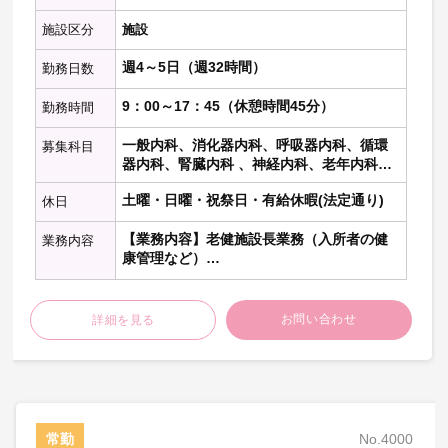
施設区分
施設
週4～5日（週32時間）
勤務日数
9：00～17：45（休憩時間45分）
勤務時間
一般内科、消化器内科、呼吸器内科、循環
募集科目
器内科、腎臓内科 、神経内科、老年内科、
内分泌代謝科、糖尿病科 、血液内科 、リウ
土曜・日曜・祝祭日・有給休暇(法定通り)
休日
マチ膠原病内科、心療内科、総合内科、そ
の他の内科科目
【業務内容】老健施設長業務（入所者の健
業務内容
康管理など）
・入所判定会議 継続判定会議
・書類作成 （診療情報 主治医意見書
お問い合わせ
詳細を見る
等）
・入所者、通所者の健康管理 訪問リハビ
リの診察
・入所カンファレンスへの参加
【スタッフ】医師：常 勤 0名／非常
常勤
No.4000
勤 4名