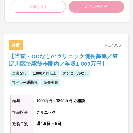
訪問エリア：平塚市内メイン(一部二宮町や
お問い合わせ
詳細を見る
大磯町含む)
担当件数：午前5件程度
午後5～6件程度(11件くらい／
日)
※ほぼルート固定
11～12名程度／日(110名前後の
患者を担当いただきます)
常勤
No.4055
訪問体制：医師、看護師、運転手の3名体制
【当直・OCなしのクリニック院長募集／東
主な疾患：がん・認知症・ターミナル、心
淀川区で駅徒歩圏内／年収1,800万円】
疾患・脳疾患・皮膚疾患・
骨疾患・消化器系疾患、神経難
当直なし
1,800万円以上
オンコールなし
病、精神疾患、
稀に小児など幅広く対応
マイカー通勤可
院長募集
※ガン末やターミナル患者の割
合：13％～18％
給与
1000万円～1800万円 応相談
オンコール
施設区分
クリニック
担当頻度：平日週1回～＋週末1回～
※週末＝金曜17時半～月曜8時半
週4.5日～5日
勤務日数
(月曜祝の場合は要相談)
平日は曜日担当制となりま