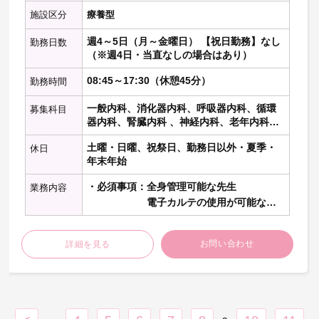
施設区分
療養型
週4～5日（月～金曜日） 【祝日勤務】なし
勤務日数
（※週4日・当直なしの場合はあり）
08:45～17:30（休憩45分）
勤務時間
一般内科、消化器内科、呼吸器内科、循環
募集科目
器内科、腎臓内科 、神経内科、老年内科、
内分泌代謝科、糖尿病科 、血液内科 、リウ
土曜・日曜、祝祭日、勤務日以外・夏季・
休日
マチ膠原病内科、心療内科、総合内科、そ
年末年始
の他の内科科目
・必須事項：全身管理可能な先生
業務内容
電子カルテの使用が可能な先
生
→産業医資格があれば尚可
お問い合わせ
詳細を見る
・業務内容：病棟管理（外来なし）
【管理床数】30～50名(療養病床／主治医
制)
【設備機器】X線、CT、エコー
【医師体制】常 勤：3名（70代後半・院長