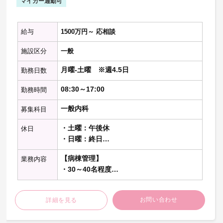
マイカー通勤可
・あり
【勤務内容の補足】
給与
1500万円～ 応相談
・本求人は管理医師採用です
・オンコール：あり（施設患者の場合1st対
施設区分
一般
応は看護師、個人宅患者の場合1st対応は医
師）
月曜-土曜 ※週4.5日
勤務日数
08:30～17:00
※記載の件数等は目安です
勤務時間
一般内科
募集科目
・土曜：午後休
休日
・日曜：終日
・祝日：終日
【病棟管理】
業務内容
（第２・４土曜は休診）
・30～40名程度
【当直】
お問い合わせ
詳細を見る
・病棟管理