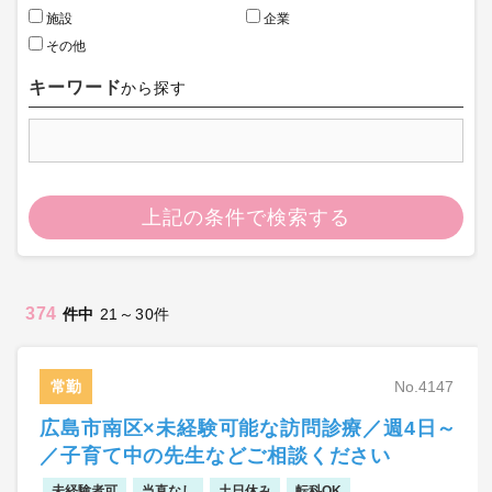
施設
企業
その他
キーワード
から探す
上記の条件で検索する
374
件中
21～30件
常勤
No.4147
広島市南区×未経験可能な訪問診療／週4日～
／子育て中の先生などご相談ください
未経験者可
当直なし
土日休み
転科OK