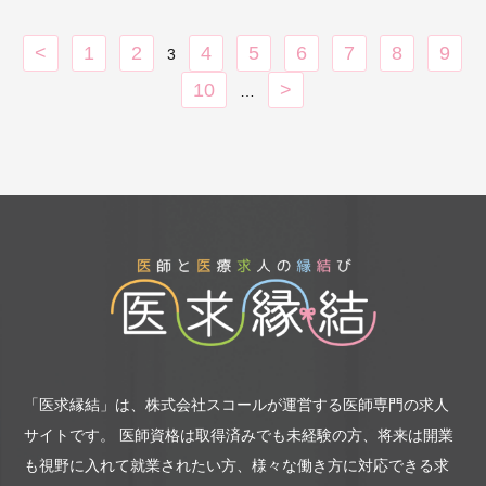
【画像診断（読影）】
<
1
2
4
5
6
7
8
9
3
・心電図、CT、MRIなど
10
>
…
【必要技能】
・循環器専門医（希望）
【勤務内容の補足】
・年に数回巡回健診の対応をお願いする場
合がございます
※記載の件数等は目安の数字です
「医求縁結」は、株式会社スコールが運営する医師専門の求人
サイトです。
医師資格は取得済みでも未経験の方、将来は開業
も視野に入れて就業されたい方、様々な働き方に対応できる求