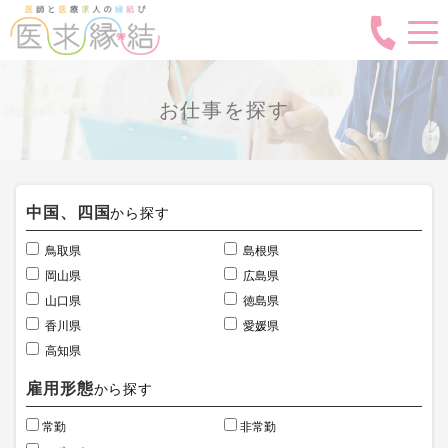
お仕事を探す
中国、四国
から探す
鳥取県
島根県
岡山県
広島県
山口県
徳島県
香川県
愛媛県
高知県
雇用形態
から探す
常勤
非常勤