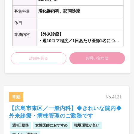
・往診には看護師が同行致します。
・土曜：08:30～12:30（午前のみ）
消化器内科、訪問診療
募集科目
・現状、夜間対応は殆どありません。
（看取りは月1件未満）
休日
・ファーストコールは医師で対応しま
す。(当番制。週1～2回の担当)
【外来診療】
業務内容
・週10コマ程度／1日あたり医師1名につき
③その他
50名程度 ※2診制、一般内科対応含む
・木曜日は午前休み、火曜の午後は外来
は閉めておりますが
お問い合わせ
詳細を見る
【内視鏡検査】
訪問診療を行っております。
・上部・下部合わせて1日2～3件程度
※記載の件数等は目安の数字です。
【訪問診療（施設）】
※敷地内禁煙
・個人宅訪問も含む（おおむね施設6:個人
宅4のイメージ）
常勤
No.4121
【その他】
【広島市東区／一般内科】◆きれいな院内◆
・役員業務（経営会議参加、経営的なマネ
外来診療・病棟管理のご勤務です
ジメント業務など）
週4日勤務
女性医師におすすめ
職場環境が良い
【オンコール】