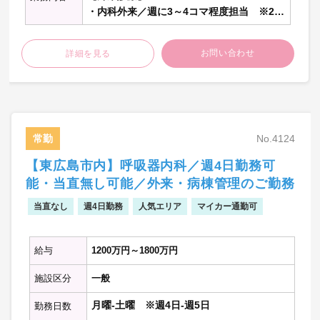
・内科外来／週に3～4コマ程度担当 ※20
名程度／コマ
お問い合わせ
詳細を見る
【病棟管理】
・20名程度担当：主治医制
【当直】
・病棟管理
急変時対応
常勤
No.4124
・救急対応
【東広島市内】呼吸器内科／週4日勤務可
救急車・時間外外来の対応
能・当直無し可能／外来・病棟管理のご勤務
※記載の件数等は目安の数字です
当直なし
週4日勤務
人気エリア
マイカー通勤可
給与
1200万円～1800万円
施設区分
一般
月曜-土曜 ※週4日-週5日
勤務日数