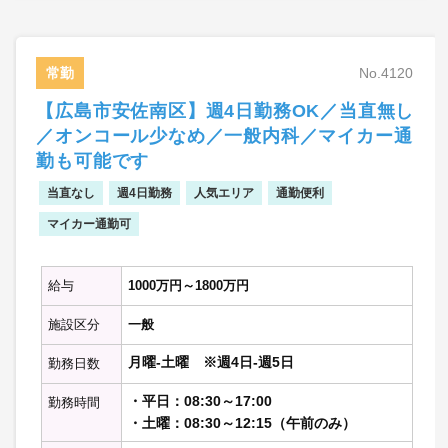
【勤務内容の補足】
・患者割合：統合失調症5割、認知症1.5～2
割、気分障害1.5～2割、ほか2割
常勤
No.4120
※記載の件数等は目安の数字です。
【広島市安佐南区】週4日勤務OK／当直無し
／オンコール少なめ／一般内科／マイカー通
勤も可能です
当直なし
週4日勤務
人気エリア
通勤便利
マイカー通勤可
給与
1000万円～1800万円
施設区分
一般
月曜-土曜 ※週4日-週5日
勤務日数
・平日：08:30～17:00
勤務時間
・土曜：08:30～12:15（午前のみ）