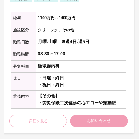
患の患者で3～4台程度ですが、一般内科対
応やコンサルトはほぼございません。
新たに内科全般の疾患で搬送される救急患
給与
1100万円～1400万円
者さまの対応や近隣クリニックからの入院
相談に対して受け入れていただける医師を
施設区分
クリニック、その他
歓迎いたします。
月曜-土曜 ※週4日-週5日
勤務日数
※記載の件数等は目安の数字です
08:30～17:00
勤務時間
循環器内科
募集科目
・日曜：終日
休日
・祝日：終日
【その他】
業務内容
・労災保険二次健診の心エコーや頸動脈エ
コー／週5～6コマ程度 ※10名程度／コマ
お問い合わせ
詳細を見る
【健康診断】
・一般健診の問診・聴打診・結果説明など
／週1～2コマ程度