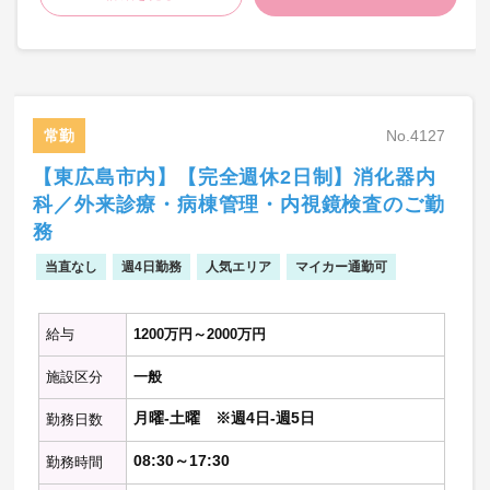
野
→担当制：主治医制（ゆるい主治医制、他
の先生とも情報は共有）
→訪問体制：2～3名体制（医師・看護師ま
たはソーシャルワーカーまたは事務）
※医師は基本的に運転なし
常勤
No.4127
【東広島市内】【完全週休2日制】消化器内
科／外来診療・病棟管理・内視鏡検査のご勤
※訪問診療未経験の場合：一定期間、診療
同行あり
務
※小児診療未経験の場合：軽症からスター
当直なし
週4日勤務
人気エリア
マイカー通勤可
ト
※訪問診療、小児診療ともに未経験の場
合：まずは訪問診療に慣れていただく⇒小
給与
1200万円～2000万円
児診療になれていただく。
◆いずれの場合も先生のスキル、習熟度合
施設区分
一般
いによって研修内容や期間は院長先生と相
談しな
月曜-土曜 ※週4日-週5日
勤務日数
がら進めていただきます。
08:30～17:30
勤務時間