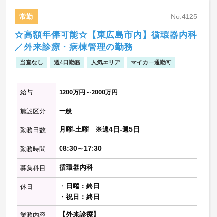
・担当は応相談／週1コマ程度
常勤
No.4125
【当直】
☆高額年俸可能☆【東広島市内】循環器内科
・病棟管理
／外来診療・病棟管理の勤務
急変時対応
・救急対応
当直なし
週4日勤務
人気エリア
マイカー通勤可
救急車・時間外外来の対応
給与
1200万円～2000万円
※記載の件数等は目安の数字です
施設区分
一般
月曜-土曜 ※週4日-週5日
勤務日数
08:30～17:30
勤務時間
循環器内科
募集科目
・日曜：終日
休日
・祝日：終日
【外来診療】
業務内容