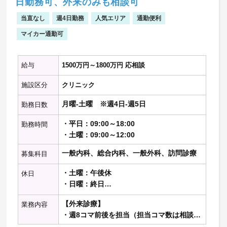
日勤務可、外来のみも相談可
救急車・時間外外来の対応
当直なし
週4日勤務
人気エリア
通勤便利
※記載の件数等は目安の数字です
マイカー通勤可
※敷地内禁煙
給与
1500万円～1800万円 応相談
施設区分
クリニック
月曜-土曜 ※週4日-週5日
勤務日数
・平日：09:00～18:00
勤務時間
・土曜：09:00～12:00
一般内科、総合内科、一般外科、訪問診療
募集科目
・土曜：午後休
休日
・日曜：終日
・祝日：終日
【外来診療】
業務内容
・週8コマ前後を担当（担当コマ数は相談に
より決定）