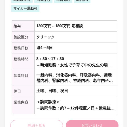
マイカー通勤可
給与
1200万円～1800万円 応相談
施設区分
クリニック
週4～5日
勤務日数
8：30～17：30
勤務時間
→時短勤務：女性で子育て中の先生の場合
は要相談。
一般内科、消化器内科、呼吸器内科、循環
募集科目
週32時間に満たない場合は非常勤扱い
器内科、腎臓内科 、神経内科、老年内科、
内分泌代謝科、糖尿病科 、血液内科 、リウ
土曜、日曜、祝日
休日
マチ膠原病内科、総合内科
＜訪問診療＞
業務内容
→訪問件数：約7～12件程度／日＋緊急往診
※一部施設（サ高住）への訪問も含む
→訪問先割合：ほぼ居宅
お問い合わせ
詳細を見る
→訪問エリア：広島市、府中町、坂町、矢