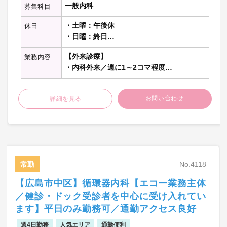
一般内科
募集科目
・土曜：午後休
休日
・日曜：終日
・祝日：終日
【外来診療】
業務内容
・内科外来／週に1～2コマ程度
【病棟管理】
お問い合わせ
詳細を見る
・一般・地域包括ケア病棟／主治医として
10～15名程度
【救急対応】
・救急車：日中1～2台程度、ウォークイ
ン：日中1～2名程度
常勤
No.4118
【オンコール】
【広島市中区】循環器内科【エコー業務主体
・あり（ほぼなし）
／健診・ドック受診者を中心に受け入れてい
ます】平日のみ勤務可／通勤アクセス良好
【勤務内容の補足】
・現在救急対応における救急搬送は脳外疾
週4日勤務
人気エリア
通勤便利