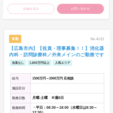
・対象：プライマリ、高齢者疾患（内科
お問い合わせ
詳細を見る
系・整形外科系）
【在宅診療（個人宅）】
・週2コマ前後を担当（担当数は相談により
決定）
常勤
No.4122
【当直】
・その他
【広島市内】【役員・理事募集！！】消化器
・時間外のオンコール対応
内科・訪問診療科／外来メインのご勤務です
当直なし
1,800万円以上
人気エリア
【勤務内容の補足】
①診療時間と体制
・午前診： 9:00 ～ 12:00 （1診体
給与
1500万円～2000万円 応相談
制） ※木曜は休診
・午後診：15:30 ～ 18:00 （1診体
施設区分
制） ※火・土曜は休診
月曜-土曜 ※週6日
勤務日数
②往診について
・施設が6割、個人宅が4割程度の担当に
・平日：08:30～18:00（水曜日は8:30～
勤務時間
なります。（割合相談可）
12:30）