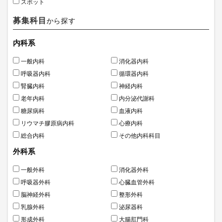
スポット
募集科目
から探す
内科系
一般内科
消化器内科
呼吸器内科
循環器内科
腎臓内科
神経内科
老年内科
内分泌代謝科
糖尿病科
血液内科
リウマチ膠原病内科
心療内科
総合内科
その他内科科目
外科系
一般外科
消化器外科
呼吸器外科
心臓血管外科
脳神経外科
整形外科
乳腺外科
泌尿器科
形成外科
大腸肛門科