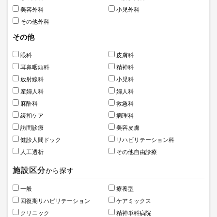
美容外科
小児外科
その他外科
その他
眼科
皮膚科
耳鼻咽頭科
精神科
放射線科
小児科
産婦人科
婦人科
麻酔科
救急科
緩和ケア
病理科
訪問診療
美容皮膚
健診人間ドック
リハビリテーション科
人工透析
その他自由診療
施設区分
から探す
一般
療養型
回復期リハビリテーション
ケアミックス
クリニック
精神単科病院