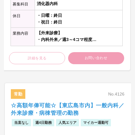
消化器内科
募集科目
・日曜：終日
休日
・祝日：終日
【外来診療】
業務内容
・内科外来／週3～4コマ程度
【病棟管理】
お問い合わせ
詳細を見る
・主治医として25名前後を担当
【内視鏡検査】
・上部・下部内視鏡検査 ※上部12件程
度・下部3件程度／日
常勤
No.4126
【当直】
☆高額年俸可能☆【東広島市内】一般内科／
・病棟管理
急変時対応
外来診療・病棟管理の勤務
・救急対応
当直なし
週4日勤務
人気エリア
マイカー通勤可
救急車・時間外外来の対応