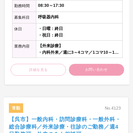
08:30～17:30
勤務時間
呼吸器内科
募集科目
・日曜：終日
休日
・祝日：終日
【外来診療】
業務内容
・内科外来／週に3～4コマ／1コマ10～15
名程度担当
お問い合わせ
詳細を見る
【病棟管理】
・主治医制／20名程度担当
【在宅診療（個人宅）】
・担当は応相談／週1コマ程度担当
常勤
No.4123
【当直】
・病棟管理
【呉市】一般内科・訪問診療科・一般外科・
急変時対応
総合診療科／外来診療・往診のご勤務／週4
・救急対応