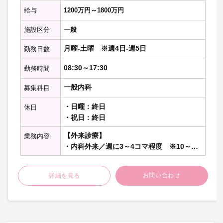
【勤務内容の補足】
給与
1200万円～1800万円
・内視鏡メーカー：オリンパス
施設区分
一般
※記載の件数等は目安の数字です
月曜-土曜 ※週4日-週5日
勤務日数
08:30～17:30
勤務時間
一般内科
募集科目
・日曜：終日
休日
・祝日：終日
【外来診療】
業務内容
・内科外来／週に3～4コマ程度 ※10～15
名程度／コマ
お問い合わせ
詳細を見る
【病棟管理】
・主治医として20名程度担当 ※担当病棟
は応相談：主治医制
【在宅診療（個人宅）】