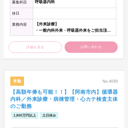
呼吸器内科
募集科目
休日
【外来診療】
業務内容
・一般内科外来・呼吸器外来をご担当頂き
ます。
お問い合わせ
詳細を見る
【病棟管理】
・内科疾患患者を10～15名程度担当いただ
きます：主治医制
【当直の仕事】
・救急対応
常勤
No.4030
週1回程度
【高額年俸も可能！！】【阿南市内】循環器
・病棟管理
週1回程度
内科／外来診療・病棟管理・心カテ検査主体
のご勤務
【当直環境】
1,800万円以上
土日休み
・当直体制
平日 ※2人当直（内科1名、外科1