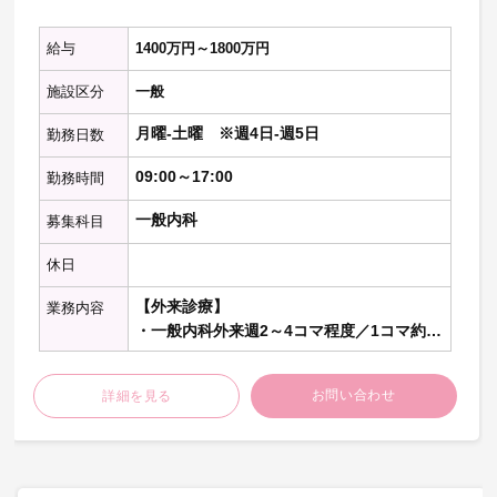
給与
1400万円～1800万円
施設区分
一般
月曜-土曜 ※週4日-週5日
勤務日数
09:00～17:00
勤務時間
一般内科
募集科目
休日
【外来診療】
業務内容
・一般内科外来週2～4コマ程度／1コマ約
20名程度
お問い合わせ
詳細を見る
【病棟管理】
・受け持ち患者数は約15～20名程度：主治
医制
【訪問診療（施設）】