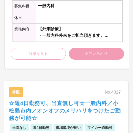
一般内科
募集科目
休日
【外来診療】
業務内容
・一般内科外来をご担当頂きます。
【病棟管理】
お問い合わせ
詳細を見る
・一般病棟より内科医疾患患者を10～15名
程度担当いただきます
【当直の仕事】
・救急対応
救急車・時間外外来の対応
常勤
No.4027
・病棟管理
急変時対応
☆週4日勤務可、当直無し可☆一般内科／小
松島市内／オンオフのメリハリをつけたご勤
※記載の件数等は目安の数字です。
務が可能☆
当直なし
週4日勤務
職場環境が良い
マイカー通勤可