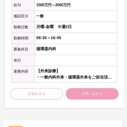
名）
給与
1500万円～2000万円
土日 ※2人当直（内科1名、外科1
名）
施設区分
一般
・当直環境
専用個室あり、室内デスクあり、室内テ
月曜-金曜 ※週5日
勤務日数
レビあり
※検食あり
08:30～16:45
勤務時間
※記載の件数等は目安の数字です。
循環器内科
募集科目
休日
【外来診療】
業務内容
・一般内科外来・循環器外来をご担当頂き
ます。コマ数は応相談
お問い合わせ
詳細を見る
【病棟管理】
【心カテ】
・現在は行っておりませんが、機器類はあ
りますのでご希望の先生は担当頂けます