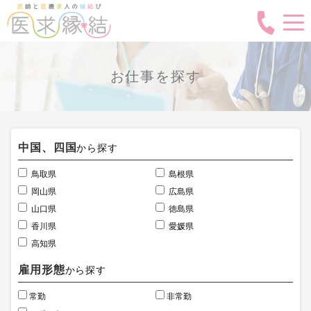
お仕事を探す
中国、四国
から探す
鳥取県
島根県
岡山県
広島県
山口県
徳島県
香川県
愛媛県
高知県
雇用形態
から探す
常勤
非常勤