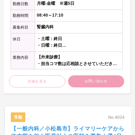
月曜-金曜 ※週5日
勤務日数
08:40～17:10
勤務時間
腎臓内科
募集科目
・土曜：終日
休日
・日曜：終日
・祝日：終日
【外来診療】
業務内容
・担当コマ数は応相談とさせていただきま
す
お問い合わせ
詳細を見る
【病棟管理】
・受け持ち患者数は応相談とさせていただ
きます
【透析管理】
常勤
No.4024
【当直】
【一般内科／小松島市】ライマリーケアから
・救急対応
救急車・時間外外来の対応