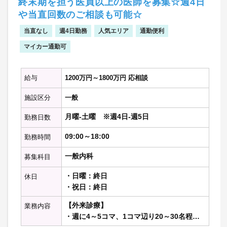
終末期を担う医員以上の医師を募集☆週4日
・病棟管理
や当直回数のご相談も可能☆
急変時対応
当直なし
週4日勤務
人気エリア
通勤便利
※記載の件数等は目安です
マイカー通勤可
給与
1200万円～1800万円 応相談
施設区分
一般
月曜-土曜 ※週4日-週5日
勤務日数
09:00～18:00
勤務時間
一般内科
募集科目
・日曜：終日
休日
・祝日：終日
【外来診療】
業務内容
・週に4～5コマ、1コマ辺り20～30名程度
を担当頂きます。