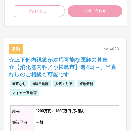
お問い合わせ
詳細を見る
【病棟管理】
・20名程度を担当頂きます。：主治医制
【当直】
・夜間外来
・病棟管理
常勤
No.4023
急変時対応
☆上下部内視鏡が対応可能な医師の募集
※記載の件数等は目安の数字です。
☆【消化器内科／小松島市】週4日～、当直
※敷地内禁煙
なしのご相談も可能です
当直なし
週4日勤務
人気エリア
通勤便利
マイカー通勤可
給与
1200万円～1800万円 応相談
施設区分
一般