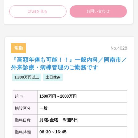
【透析管理】
お問い合わせ
詳細を見る
・透析ベッド数：58床、1日1~2クール行っ
ています。
【当直の仕事】
・救急対応
週1回程度
常勤
No.4028
・病棟管理
『高額年俸も可能！！』一般内科／阿南市／
週1回程度
外来診療・病棟管理のご勤務です
※記載の件数等は目安の数字です。
1,800万円以上
土日休み
給与
1500万円～2000万円
施設区分
一般
月曜-金曜 ※週5日
勤務日数
08:30～16:45
勤務時間