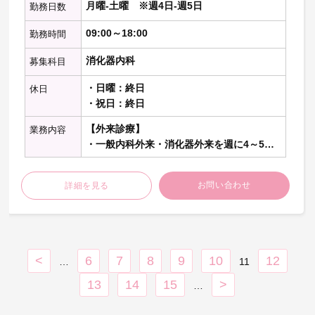
月曜-土曜 ※週4日-週5日
勤務日数
09:00～18:00
勤務時間
消化器内科
募集科目
・日曜：終日
休日
・祝日：終日
【外来診療】
業務内容
・一般内科外来・消化器外来を週に4～5コ
マ、1コマ辺り20～30名程度を担当頂きま
す。
お問い合わせ
詳細を見る
【病棟管理】
・15～20名程度を主治医として担当頂きま
す。：主治医制
<
6
7
8
9
10
12
…
【内視鏡検査】
11
・1コマ辺り最大10名程度の上部内視鏡検査
13
14
15
>
…
を担当頂きます。下部は相談の上決定