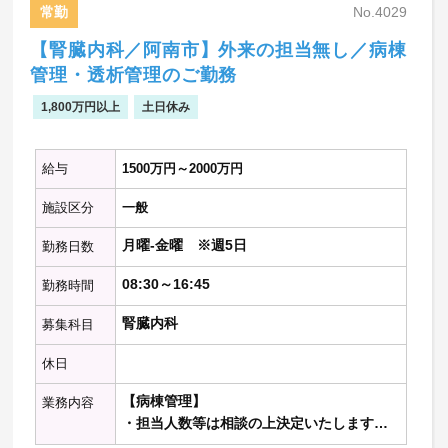
常勤
No.4029
【その他】
・心エコーなど
【腎臓内科／阿南市】外来の担当無し／病棟
管理・透析管理のご勤務
【当直の仕事】
・救急対応
1,800万円以上
土日休み
週1回程度
・病棟管理
給与
1500万円～2000万円
週1回程度
施設区分
一般
【当直環境】
・当直体制
月曜-金曜 ※週5日
勤務日数
平日 ※2人当直（内科1名、外科1
名）
08:30～16:45
勤務時間
土日 ※2人当直（内科1名、外科1
名）
腎臓内科
募集科目
・当直環境
専用個室あり、室内デスクあり、室内テ
休日
レビあり
【病棟管理】
業務内容
※検食あり
・担当人数等は相談の上決定いたします。
※記載の件数等は目安の数字です。