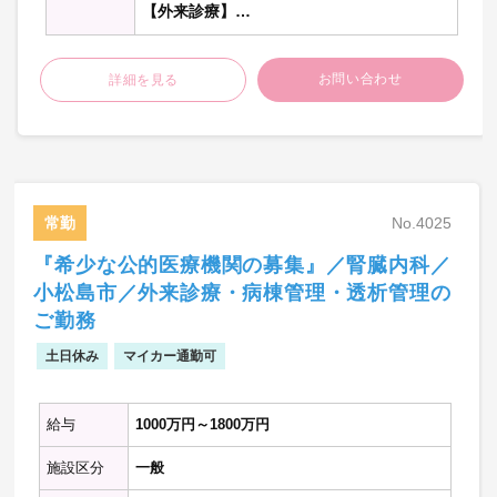
【外来診療】
・専門外来を担当
お問い合わせ
詳細を見る
【病棟管理】
・主治医として約30名程度を担当
【透析管理】
※記載の件数等は目安です。
常勤
No.4025
※敷地内禁煙
『希少な公的医療機関の募集』／腎臓内科／
小松島市／外来診療・病棟管理・透析管理の
ご勤務
土日休み
マイカー通勤可
給与
1000万円～1800万円
施設区分
一般