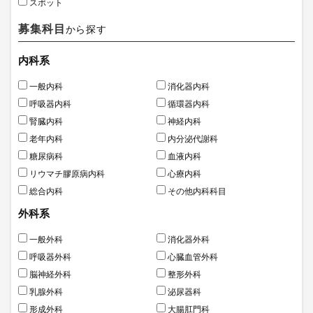
スポット
募集科目
から探す
内科系
一般内科
消化器内科
呼吸器内科
循環器内科
腎臓内科
神経内科
老年内科
内分泌代謝科
糖尿病科
血液内科
リウマチ膠原病内科
心療内科
総合内科
その他内科科目
外科系
一般外科
消化器外科
呼吸器外科
心臓血管外科
脳神経外科
整形外科
乳腺外科
泌尿器科
形成外科
大腸肛門科