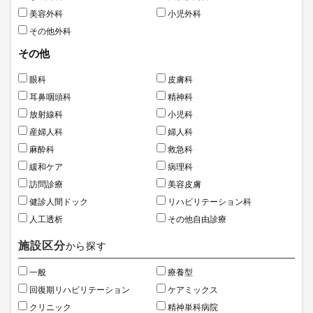
美容外科
小児外科
その他外科
その他
眼科
皮膚科
耳鼻咽頭科
精神科
放射線科
小児科
産婦人科
婦人科
麻酔科
救急科
緩和ケア
病理科
訪問診療
美容皮膚
健診人間ドック
リハビリテーション科
人工透析
その他自由診療
施設区分
から探す
一般
療養型
回復期リハビリテーション
ケアミックス
クリニック
精神単科病院