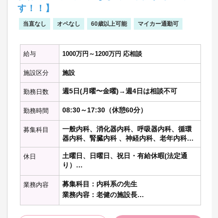
す！！】
当直なし
オペなし
60歳以上可能
マイカー通勤可
給与
1000万円～1200万円 応相談
施設区分
施設
週5日(月曜〜金曜)→週4日は相談不可
勤務日数
08:30～17:30（休憩60分）
勤務時間
一般内科、消化器内科、呼吸器内科、循環
募集科目
器内科、腎臓内科 、神経内科、老年内科、
内分泌代謝科、糖尿病科 、血液内科 、リウ
土曜日、日曜日、祝日・有給休暇(法定通
休日
マチ膠原病内科、心療内科、総合内科、そ
り）
の他の内科科目
募集科目：内科系の先生
業務内容
業務内容：老健の施設長
→入所者・通所者の健康管理・入所判定会
議・書類作成等・回診など