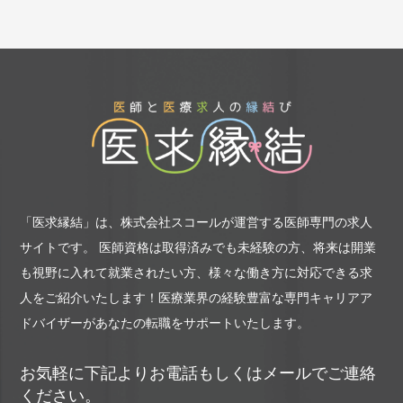
【内視鏡下治療】
・現在は行っておりませんが設備はござい
ますので、ご希望の先生はお申しつけ下さ
い。
【当直】
・夜間外来
・病棟管理
急変時対応
【当直環境】
・当直体制
「医求縁結」は、株式会社スコールが運営する医師専門の求人
平日 ※1人当直
サイトです。
医師資格は取得済みでも未経験の方、将来は開業
土日 ※1人当直
も視野に入れて就業されたい方、様々な働き方に対応できる求
・当直環境
人をご紹介いたします！
医療業界の経験豊富な専門キャリアア
専用個室あり、室内デスクあり、室内テ
レビあり、共用デスクあり、共用PCあり、
ドバイザーがあなたの転職をサポートいたします。
共用シャワーあり
お気軽に下記よりお電話もしくはメールでご連絡
【勤務内容の補足】
・カメラはオリンパス社製を使用しており
ください。