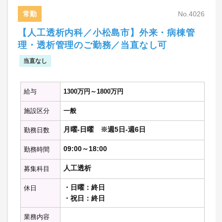
・応相談（個人宅も含む）
常勤
No.4026
【人工透析内科／小松島市】外来・病棟管
※記載の件数等は目安の数字です。
理・透析管理のご勤務／当直なし可
当直なし
給与
1300万円～1800万円
施設区分
一般
月曜-日曜 ※週5日-週6日
勤務日数
09:00～18:00
勤務時間
人工透析
募集科目
・日曜：終日
休日
・祝日：終日
業務内容