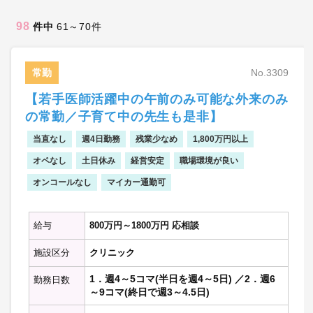
98
件中
61～70件
常勤
No.3309
【若手医師活躍中の午前のみ可能な外来のみ
の常勤／子育て中の先生も是非】
当直なし
週4日勤務
残業少なめ
1,800万円以上
オペなし
土日休み
経営安定
職場環境が良い
オンコールなし
マイカー通勤可
給与
800万円～1800万円 応相談
施設区分
クリニック
1．週4～5コマ(半日を週4～5日) ／2．週6
勤務日数
～9コマ(終日で週3～4.5日)