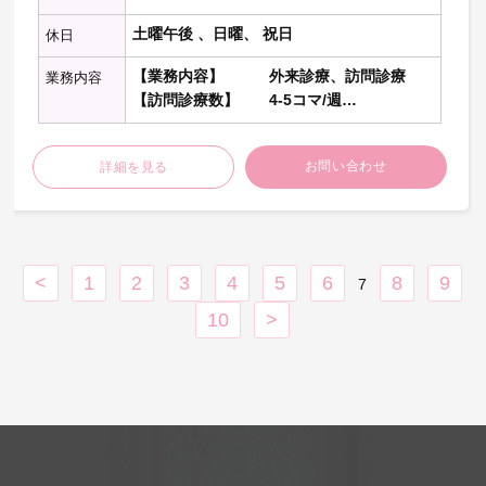
土曜午後 、日曜、 祝日
休日
【業務内容】 外来診療、訪問診療
業務内容
【訪問診療数】 4-5コマ/週
【訪問割合】 個人宅9割、施設1割
※午前1コマ20-30名を診療。
お問い合わせ
詳細を見る
午後は個人宅で3-5名診療。
【外来診療】 4-6コマ/週
20-50名程度/コマ
【訪問エリア】 中村区、西区、中区、
中川区
<
1
2
3
4
5
6
8
9
7
【訪問件数】 3-5件程度/日（個人）、
施設ほぼなし
10
>
【訪問同行者】 あり
【看取り件数】 10件/年
【電子カルテ】 あり
※詳細はお問い合わせください！