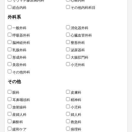
リウマチ膠原病内科
心療内科
総合内科
その他内科科目
外科系
一般外科
消化器外科
呼吸器外科
心臓血管外科
脳神経外科
整形外科
乳腺外科
泌尿器科
形成外科
大腸肛門科
美容外科
小児外科
その他外科
その他
眼科
皮膚科
耳鼻咽頭科
精神科
放射線科
小児科
産婦人科
婦人科
麻酔科
救急科
緩和ケア
病理科