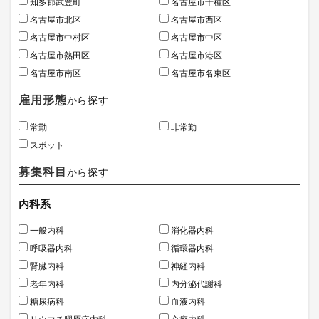
知多郡武豊町
名古屋市千種区
名古屋市北区
名古屋市西区
名古屋市中村区
名古屋市中区
名古屋市熱田区
名古屋市港区
名古屋市南区
名古屋市名東区
雇用形態
から探す
常勤
非常勤
スポット
募集科目
から探す
内科系
一般内科
消化器内科
呼吸器内科
循環器内科
腎臓内科
神経内科
老年内科
内分泌代謝科
糖尿病科
血液内科