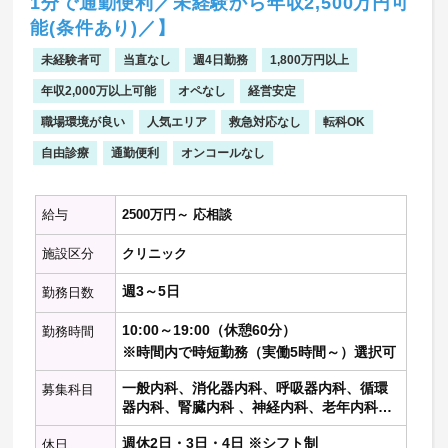
1分で通勤便利／未経験から年収2,500万円可
能(条件あり)／】
未経験者可
当直なし
週4日勤務
1,800万円以上
年収2,000万以上可能
オペなし
経営安定
職場環境が良い
人気エリア
救急対応なし
転科OK
自由診療
通勤便利
オンコールなし
給与
2500万円～ 応相談
施設区分
クリニック
週3～5日
勤務日数
10:00～19:00（休憩60分）
勤務時間
※時間内で時短勤務（実働5時間～）選択可
一般内科、消化器内科、呼吸器内科、循環
募集科目
器内科、腎臓内科 、神経内科、老年内科、
内分泌代謝科、糖尿病科 、血液内科 、リウ
週休2日・3日・4日 ※シフト制
休日
マチ膠原病内科、心療内科、総合内科、そ