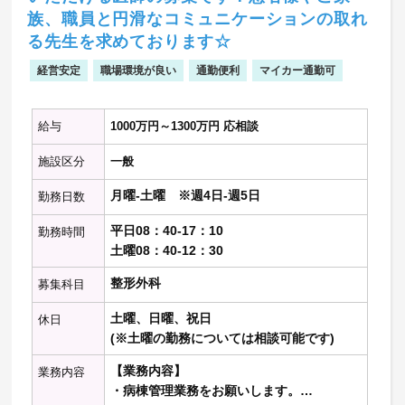
族、職員と円滑なコミュニケーションの取れ
【一日の患者数】
る先生を求めております☆
(平均)児童精神科診察14名＋リハ診察35名
＝合計49名（うち1名が初診）
経営安定
職場環境が良い
通勤便利
マイカー通勤可
※詳しいお仕事内容につきましてはご相談
の上決定いたします
給与
1000万円～1300万円 応相談
施設区分
一般
月曜-土曜 ※週4日-週5日
勤務日数
平日08：40-17：10
勤務時間
土曜08：40-12：30
整形外科
募集科目
土曜、日曜、祝日
休日
(※土曜の勤務については相談可能です)
【業務内容】
業務内容
・病棟管理業務をお願いします。