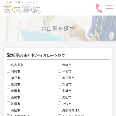
お仕事を探す
愛知県
の市町村からお仕事を探す
名古屋市
豊橋市
岡崎市
一宮市
瀬戸市
春日井市
豊川市
刈谷市
豊田市
安城市
西尾市
犬山市
常滑市
小牧市
清須市
海部郡蟹江町