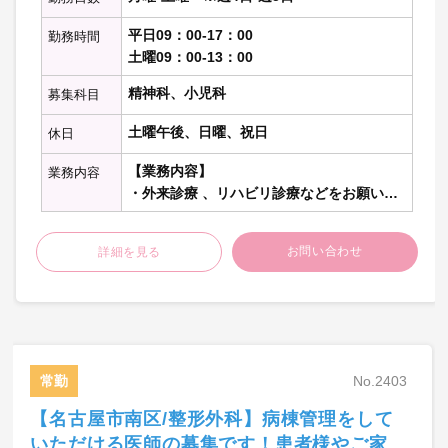
※詳しいお仕事内容につきましてはご相談
平日09：00-17：00
勤務時間
の上決定いたします
土曜09：00-13：00
精神科、小児科
募集科目
土曜午後、日曜、祝日
休日
【業務内容】
業務内容
・外来診療 、リハビリ診療などをお願いい
たします。
お問い合わせ
詳細を見る
【外来診療】
・初診枠：1名(40分×1名)※予診なし
・再診枠：13名(20分×13名)
【リハビリ診療】
・リハ診察：上記の外来診察時間の合間合
常勤
No.2403
間で5分の間に7-10人程度集団診察
(診察コマの合間にリハ診察あり：午前2
【名古屋市南区/整形外科】病棟管理をして
回、午後3回)
いただける医師の募集です！患者様やご家