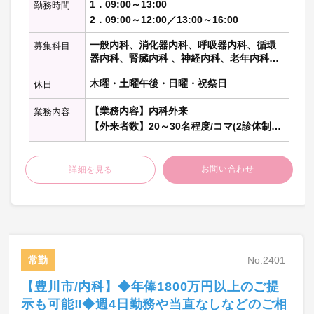
1．09:00～13:00
勤務時間
2．09:00～12:00／13:00～16:00
一般内科、消化器内科、呼吸器内科、循環
募集科目
器内科、腎臓内科 、神経内科、老年内科、
内分泌代謝科、糖尿病科 、血液内科 、リウ
木曜・土曜午後・日曜・祝祭日
休日
マチ膠原病内科、総合内科
【業務内容】内科外来
業務内容
【外来者数】20～30名程度/コマ(2診体制)
【主な疾患】熱発、感冒、腹痛などのプラ
イマリ、高齢者の慢性疾患、感染症（イン
フルエンザなど）
お問い合わせ
詳細を見る
【医療設備】CT（放射線科医による遠隔読
影あり）・エコー・上部内視鏡・下部内視
鏡・電子カルテ・胸部x線（AIによる画像診
断補助あり）
【医師体制】常勤医 1名（院長・消化器内
科 30代後半）
常勤
No.2401
非常勤 2名（感染症内科 30
代前半／泌尿器科 30代前半）
【豊川市/内科】◆年俸1800万円以上のご提
【スタッフ】看護師 4名・検査技師 1名・事
示も可能‼◆週4日勤務や当直なしなどのご相
務 5名