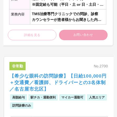
の他の内科科目、一般外科、消化器外科、
※固定給も可能（平日・土 or 日・土日・土
呼吸器外科、心臓血管外科、脳神経外科、
日祝など）
TMS治療専門クリニックでの問診、診察
整形外科、乳腺外科、泌尿器科、形成外
業務内容
※固定なしの場合でも希望休を取得いただ
科、大腸肛門科、美容外科、小児外科、そ
カウンセラーが患者様からお聞きした内容
けます（3日/月）
の他の外科科目、眼科、皮膚科、耳鼻咽頭
をもとに改めてお困りごとをしっかりとお
科、精神科、放射線科、小児科、産婦人
聞きし疑いのある症状・検査内容について
科、婦人科 、麻酔科、救急科、緩和ケア、
説明します。
お問い合わせ
詳細を見る
病理科、訪問診療、美容皮膚、健診人間ド
その後、QEEG検査による客観的データに
ック、リハビリテーション科、人工透析、
て診断を行い、TMSの治療部位を臨床工学
その他の診療科目
技士に指示します。
実際にQEEG検査やTMS治療を実施するの
は臨床工学技士になるので、医師としては
患者様のお悩みやお困りごとにしっかり耳
非常勤
No.2700
を傾け、患者様の視点に立ってコミュニケ
【希少な眼科の訪問診療】【日給100,000円
ーションを取ることがミッションとなりま
す
＋交通費／看護師、ドライバーとの3名体制
・患者層：男性5：５女性
／名古屋市北区】
・年齢層：10代：21％
高額給与
駅チカ・通勤便利
マイカー通勤可
人気エリア
20代：25％
30代：17％
訪問診療のみ
40代：16％
※10代以下、50代、60代はそれ