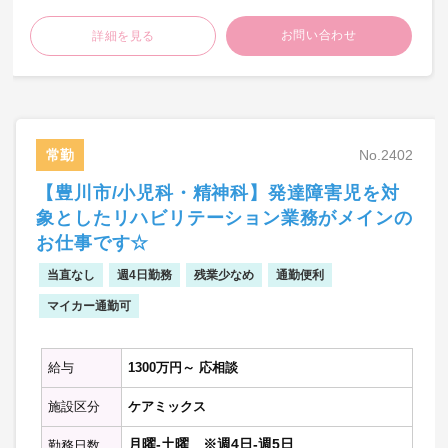
お問い合わせ
詳細を見る
【外来診療】
・外来診療：1-2コマ程度/週
・専門外来：応相談(1コマ程度/週)
・受診者数：10-20名程度/コマ
【病棟管理】
常勤
No.2402
・主治医制：約20名程度(一般・地域包括で
【豊川市/小児科・精神科】発達障害児を対
7割程度、回復期で3割程度)
象としたリハビリテーション業務がメインの
【訪問診療】
お仕事です☆
・2回程度/月(提携している施設への訪問診
当直なし
週4日勤務
療、各医師のローテーション)
残業少なめ
通勤便利
※有料老人ホーム：30人くらい/1回で15人
マイカー通勤可
程度対応、特別養護老人ホーム：150人くら
い/1回で20～35人程度対応
※看護師帯同
給与
1300万円～ 応相談
【救急対応】
施設区分
ケアミックス
・2-6台程度/月
月曜-土曜 ※週4日-週5日
勤務日数