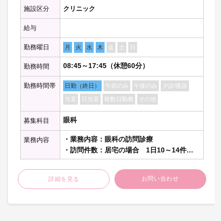
ぞれ7%ほど
施設区分
クリニック
給与
勤務曜日
月
火
水
木
金
土
日
08:45～17:45（休憩60分）
勤務時間
勤務時間帯
日勤（終日）
午前のみ
午後のみ
夕診/夜診
当直
日当直
複数日勤務
その他
眼科
募集科目
・業務内容：眼科の訪問診療
業務内容
・訪問件数：居宅の場合 1日10～14件程
度
施設の場合 1コマ1～2件
お問い合わせ
詳細を見る
（10～50名）程度
・訪問体制：医師・看護師・ドライバーの3
名
・対象疾患：ものもらいなど