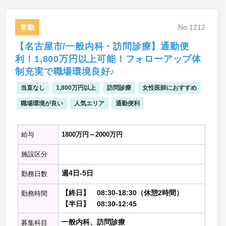
中川区
【訪問件数】 3-5件程度/日（個人）、
常勤
No.1212
施設ほぼなし
【訪問同行者】 あり
【名古屋市/一般内科・訪問診療】通勤便
【看取り件数】 10件/年
利！1,800万円以上可能！フォローアップ体
【電子カルテ】 あり
制充実で職場環境良好♪
※詳細はお問い合わせください！
当直なし
1,800万円以上
訪問診療
女性医師におすすめ
職場環境が良い
人気エリア
通勤便利
給与
1800万円～2000万円
施設区分
週4日-5日
勤務日数
【終日】 08:30-18:30（休憩2時間）
勤務時間
【半日】 08:30-12:45
一般内科、訪問診療
募集科目