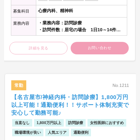
心療内科、精神科
募集科目
・業務内容：訪問診療
業務内容
・訪問件数：居宅の場合 1日10～14件程
度
施設の場合 1コマ1～2件（10
お問い合わせ
詳細を見る
～50名）程度
・訪問体制：医師・看護師・ドライバーの3
名
・対象疾患：認知症・うつ病・躁うつ病・
統合失調症・不眠症・不安障害・せん妄な
ど
常勤
No.1211
・通勤手当：公共交通機関は全額支給(東
京・大阪からの新幹線代も支給)
【名古屋市/神経内科・訪問診療】1,800万円
・車 通 勤：可能（駐車場代無料）
以上可能！通勤便利！！サポート体制充実で
・勤務開始：随時
安心して勤務可能♪
当直なし
1,800万円以上
訪問診療
女性医師におすすめ
職場環境が良い
人気エリア
通勤便利