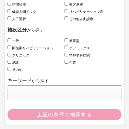
訪問診療
美容皮膚
健診人間ドック
リハビリテーション科
人工透析
その他自由診療
施設区分
から探す
一般
療養型
回復期リハビリテーション
ケアミックス
クリニック
精神単科病院
施設
企業
その他
キーワード
から探す
上記の条件で検索する