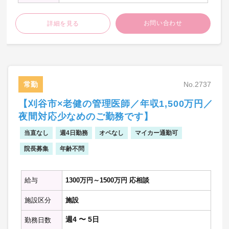
※一部外来業務も依頼する場合もございま
す。
お問い合わせ
詳細を見る
【病棟管理】
・主治医制：担当10名-15名程度
【外来診療】
・外来診療：1-2単位/週
常勤
No.2737
・受診者数：15名-25名/単位
【刈谷市×老健の管理医師／年収1,500万円／
・主な症例：腰痛など疼痛性疾患、骨折な
ど
夜間対応少なめのご勤務です】
当直なし
週4日勤務
オペなし
マイカー通勤可
※詳しいお仕事内容につきましてはご相談
の上決定いたします
院長募集
年齢不問
給与
1300万円～1500万円 応相談
施設区分
施設
週4 〜 5日
勤務日数