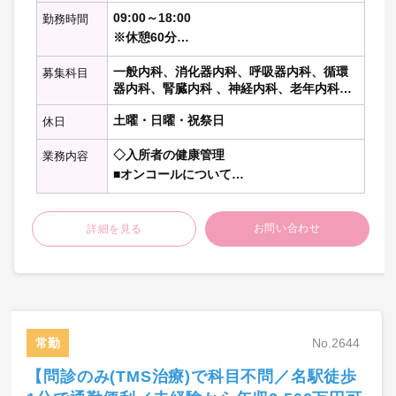
09:00～18:00
勤務時間
※休憩60分
※週32時間以上勤務であれば就労時間は柔
一般内科、消化器内科、呼吸器内科、循環
募集科目
軟に相談可
器内科、腎臓内科 、神経内科、老年内科、
内分泌代謝科、糖尿病科 、血液内科 、リウ
土曜・日曜・祝祭日
休日
マチ膠原病内科、総合内科、その他の内科
科目
◇入所者の健康管理
業務内容
■オンコールについて
・頻度：電話対応月1～3件程度 ※搬送な
ど指示をお願いします。
お問い合わせ
詳細を見る
なし希望に関しては応相談
・看取：なし（翌日朝対応となります）
※土日に対応していただくケ
ースは年に0～2回程度あり
■カルテ：紙カルテ
常勤
No.2644
【問診のみ(TMS治療)で科目不問／名駅徒歩