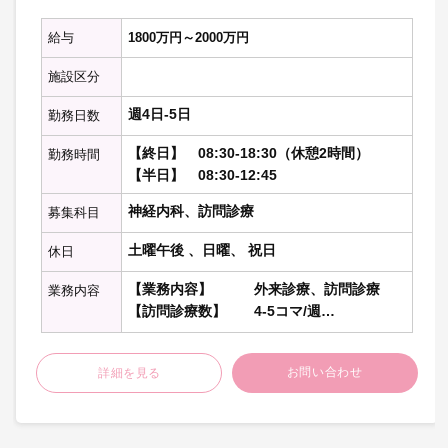
給与
1800万円～2000万円
施設区分
週4日-5日
勤務日数
【終日】 08:30-18:30（休憩2時間）
勤務時間
【半日】 08:30-12:45
神経内科、訪問診療
募集科目
土曜午後 、日曜、 祝日
休日
【業務内容】 外来診療、訪問診療
業務内容
【訪問診療数】 4-5コマ/週
【訪問割合】 個人宅9割、施設1割
※午前1コマ20-30名を診療。
お問い合わせ
詳細を見る
午後は個人宅で3-5名診療。
【外来診療】 4-6コマ/週
20-50名程度/コマ
【訪問エリア】 中村区、西区、中区、