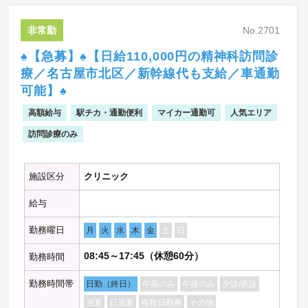
・通勤手当：別途支給(上限4,000円/回)
・車 通 勤：可能（駐車場代無料）
非常勤
No.2701
・勤務開始：随時
♠【急募】♠【日給110,000円の精神科訪問診
療／名古屋市北区／新幹線代も支給／車通勤
可能】♠
高額給与
駅チカ・通勤便利
マイカー通勤可
人気エリア
訪問診療のみ
施設区分
クリニック
給与
勤務曜日
月
火
水
木
金
土
日
08:45～17:45（休憩60分）
勤務時間
勤務時間帯
日勤（終日）
午前のみ
午後のみ
夕診/夜診
当直
日当直
複数日勤務
その他