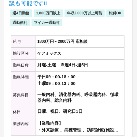
談も可能です‼
週4日勤務
1,800万円以上
年収2,000万以上可能
転科OK
通勤便利
マイカー通勤可
給与
1800万円～2000万円 応相談
施設区分
ケアミックス
月曜-土曜 ※週4日-週5日
勤務日数
平日09：00-18：00
勤務時間
土曜09：00-13：00
一般内科、消化器内科、呼吸器内科、循環
募集科目
器内科、総合内科
日曜、祝日、研究日1日
休日
【業務内容】
業務内容
・外来診療 、病棟管理 、訪問診療(施設の
み)、救急対応などをお願いいたします。