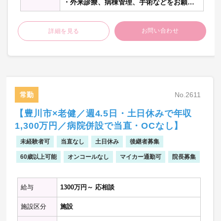
・外来診療、病棟管理、手術などをお願い
いたします。
お問い合わせ
詳細を見る
【外来診療】
・外来担当数：2-3コマ程度/週
・外来受診者数：30-50名程度/コマ
【病棟管理】
・病棟管理数：10-15床程度
常勤
No.2611
【手術】
【豊川市×老健／週4.5日・土日休みで年収
・手術件数：2-3件程/週
1,300万円／病院併設で当直・OCなし】
・手術実績：167件(2018年度実績)
※手術実績が10件以上の術式を記載
未経験者可
当直なし
土日休み
後継者募集
・(大腿)骨折観血的手術…48件
60歳以上可能
オンコールなし
マイカー通勤可
院長募集
・人工骨頭挿入術…33件
・人工関節再置換術…16件
・骨内異物(挿入物)除去術…11件
給与
1300万円～ 応相談
・(橈骨)骨折観血的手術…11件
施設区分
施設
※詳しいお仕事内容はご相談の上決定いた