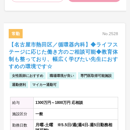
【外来診療】
・外来担当数：1-2コマ程度/週
・外来受診者数：20-30名程度/コマ
【病棟管理】
常勤
No.2528
・病棟管理数：10-15床程度
【名古屋市熱田区／循環器内科】◆ライフス
※詳しいお仕事内容はご相談の上決定いた
テージに応じた働き方のご相談可能◆教育体
します。
制も整っており、幅広く学びたい先生におす
すめの環境です☆
女性医師におすすめ
職場環境が良い
専門医取得可能施設
通勤便利
マイカー通勤可
給与
1300万円～1800万円 応相談
施設区分
一般
月曜-土曜 ※5.5日/週(週4日-週5日勤務相
勤務日数