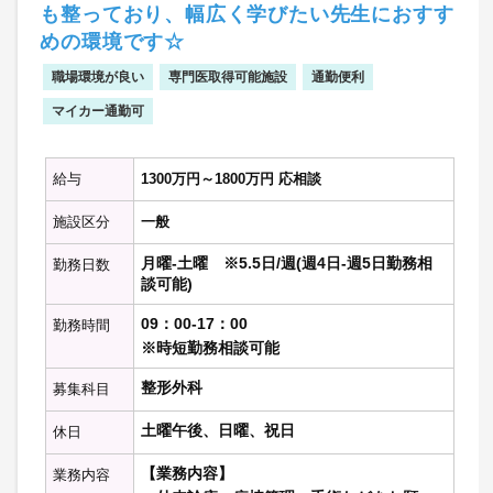
※詳しいお仕事内容はご相談の上決定いた
も整っており、幅広く学びたい先生におすす
します。
めの環境です☆
職場環境が良い
専門医取得可能施設
通勤便利
マイカー通勤可
給与
1300万円～1800万円 応相談
施設区分
一般
月曜-土曜 ※5.5日/週(週4日-週5日勤務相
勤務日数
談可能)
09：00-17：00
勤務時間
※時短勤務相談可能
整形外科
募集科目
土曜午後、日曜、祝日
休日
【業務内容】
業務内容