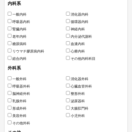
内科系
一般内科
消化器内科
呼吸器内科
循環器内科
腎臓内科
神経内科
老年内科
内分泌代謝科
糖尿病科
血液内科
リウマチ膠原病内科
心療内科
総合内科
その他内科科目
外科系
一般外科
消化器外科
呼吸器外科
心臓血管外科
脳神経外科
整形外科
乳腺外科
泌尿器科
形成外科
大腸肛門科
美容外科
小児外科
その他外科