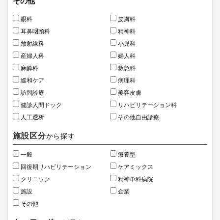
その他
眼科
皮膚科
耳鼻咽頭科
精神科
放射線科
小児科
産婦人科
婦人科
麻酔科
救急科
緩和ケア
病理科
訪問診療
美容皮膚
健診人間ドック
リハビリテーション科
人工透析
その他自由診療
施設区分
から探す
一般
療養型
回復期リハビリテーション
ケアミックス
クリニック
精神単科病院
施設
企業
その他