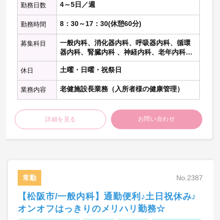
4～5日／週
勤務日数
8：30～17：30(休憩60分)
勤務時間
一般内科、消化器内科、呼吸器内科、循環
募集科目
器内科、腎臓内科 、神経内科、老年内科、
内分泌代謝科、糖尿病科 、血液内科 、リウ
土曜・日曜・祝祭日
休日
マチ膠原病内科、総合内科
老健施設長業務（入所者様の健康管理）
業務内容
お問い合わせ
詳細を見る
常勤
No.2387
【松阪市/一般内科】通勤便利♪土日祝休み♪
オンオフはっきりのメリハリ勤務☆