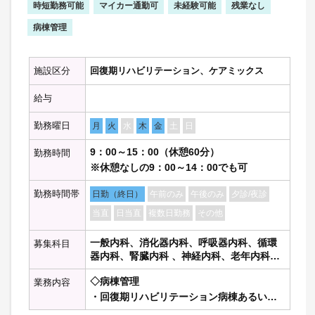
時短勤務可能
マイカー通勤可
未経験可能
残業なし
病棟管理
施設区分
回復期リハビリテーション、ケアミックス
給与
勤務曜日
月
火
水
木
金
土
日
9：00～15：00（休憩60分）
勤務時間
※休憩なしの9：00～14：00でも可
勤務時間帯
日勤（終日）
午前のみ
午後のみ
夕診/夜診
当直
日当直
複数日勤務
その他
一般内科、消化器内科、呼吸器内科、循環
募集科目
器内科、腎臓内科 、神経内科、老年内科、
内分泌代謝科、糖尿病科 、血液内科 、リウ
◇病棟管理
業務内容
マチ膠原病内科、総合内科、一般外科、消
化器外科、呼吸器外科、心臓血管外科、脳
・回復期リハビリテーション病棟あるいは
神経外科、整形外科、乳腺外科、泌尿器
地域包括ケア病棟