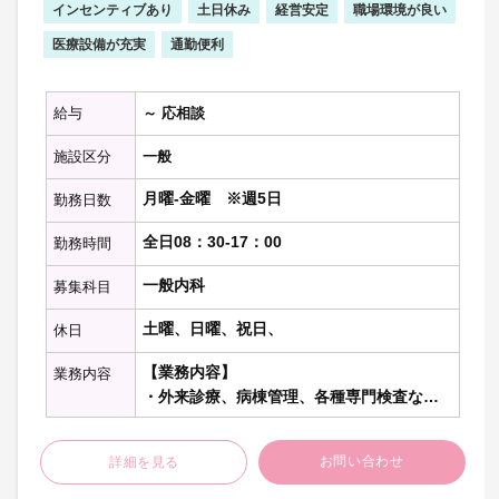
インセンティブあり
土日休み
経営安定
職場環境が良い
医療設備が充実
通勤便利
給与
～ 応相談
施設区分
一般
月曜-金曜 ※週5日
勤務日数
全日08：30-17：00
勤務時間
一般内科
募集科目
土曜、日曜、祝日、
休日
【業務内容】
業務内容
・外来診療、病棟管理、各種専門検査など
をお願いいたします
お問い合わせ
詳細を見る
※詳しい業務内容についてはご相談の上決
定いたします