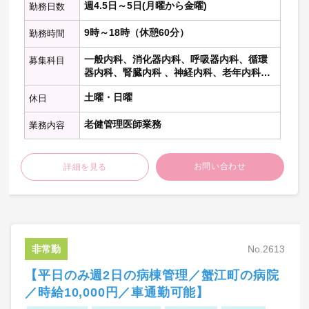
週4.5日～5日(月曜から金曜)
勤務日数
します。
9時～18時（休憩60分）
勤務時間
一般内科、消化器内科、呼吸器内科、循環
募集科目
器内科、腎臓内科 、神経内科、老年内科、
内分泌代謝科、糖尿病科 、血液内科 、リウ
土曜・日曜
休日
マチ膠原病内科、心療内科、総合内科、脳
神経外科
老健管理医師業務
業務内容
お問い合わせ
詳細を見る
非常勤
No.2613
【平日のみ週2日の病棟管理／蟹江町の病院
／時給10,000円／車通勤可能】