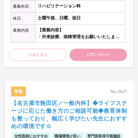
リハビリテーション科
募集科目
土曜午後、日曜、祝日
休日
【業務内容】
業務内容
・外来診療、病棟管理をお願いいたしま
す。
お問い合わせ
詳細を見る
【外来診療】
・外来担当数：応相談(専門外来/一般内科な
ど)
【病棟管理】
・病棟管理数：応相談
常勤
No.2527
【名古屋市熱田区／一般内科】◆ライフステ
※詳しいお仕事内容はご相談の上決定いた
します。
ージに応じた働き方のご相談可能◆教育体制
も整っており、幅広く学びたい先生におすす
めの環境です☆
女性医師におすすめ
職場環境が良い
専門医取得可能施設