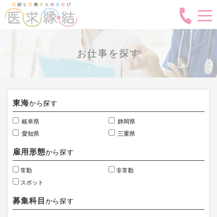
お仕事を探す
東海
から探す
岐阜県
静岡県
愛知県
三重県
雇用形態
から探す
常勤
非常勤
スポット
募集科目
から探す