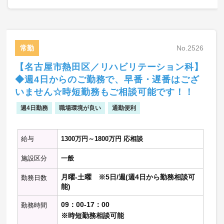
【外来診療】
・外来担当数：1-2コマ程度/週
・外来受診者数：20-30名程度/コマ
常勤
No.2526
【病棟管理】
・病棟管理数：10-15床程度
【名古屋市熱田区／リハビリテーション科】
◆週4日からのご勤務で、早番・遅番はござ
※呼吸器のコンサルもお願いいたします
いません☆時短勤務もご相談可能です！！
※若手の指導もお願いいたします
※気管支鏡検査：あり(1-2件程/週)
週4日勤務
職場環境が良い
通勤便利
※ブロンコ有り
※送り先：あり(肺がんの場合の送り先にな
ります)
給与
1300万円～1800万円 応相談
※送り先の病院の呼吸器外科医師が非常勤
施設区分
一般
で在籍しております
月曜-土曜 ※5日/週(週4日から勤務相談可
勤務日数
能)
09：00-17：00
勤務時間
※時短勤務相談可能