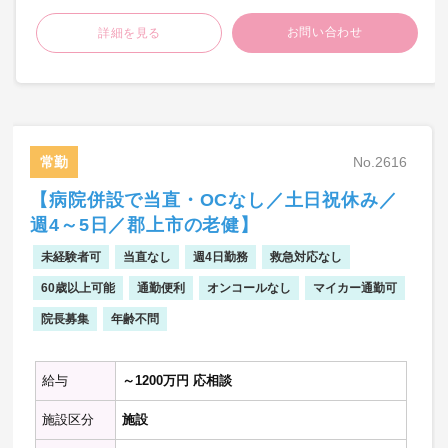
科、大腸肛門科、緩和ケア、リハビリテー
※主に内科疾患の診療・全身管理をお願い
ション科、人工透析
お問い合わせ
詳細を見る
いたします。
※当院では常勤医師が主治医となりますの
で、病棟非常勤の先生方には副科として常
勤医師のサポートいただきます
※一般内科、一般外科問わず
※卒後10年以上の方
※総合内科、老年内科、外科系専門医、内
常勤
No.2616
科系各専門医歓迎
【病院併設で当直・OCなし／土日祝休み／
※ママさんドクター歓迎
週4～5日／郡上市の老健】
◇勤務日数：月、火、木、金 （週2日）
※月・木曜日または火・金曜日のご勤務
未経験者可
当直なし
週4日勤務
救急対応なし
◇勤務時間：9：00～15：00（休憩60分）
60歳以上可能
※休憩なしの9：00～14：00でも可
通勤便利
オンコールなし
マイカー通勤可
◇勤務手当：時給 10,000円
院長募集
年齢不問
◇通勤手当：給与に込み
◇車通勤：可能
◇駐車場：有 （駐車場代無料）
給与
～1200万円 応相談
◇カルテ：電子カルテ
施設区分
施設