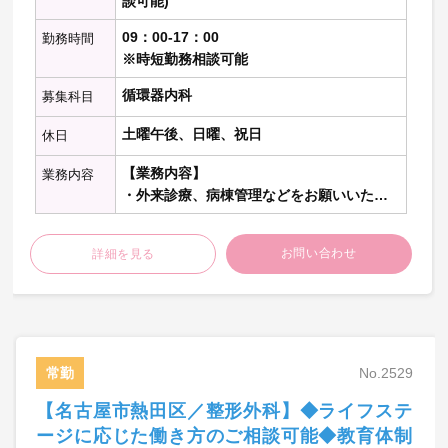
談可能)
09：00-17：00
勤務時間
※時短勤務相談可能
循環器内科
募集科目
土曜午後、日曜、祝日
休日
【業務内容】
業務内容
・外来診療、病棟管理などをお願いいたし
ます。
※一般外来の対応もお願いしております
お問い合わせ
詳細を見る
※専門外来のご相談可能
【外来診療】
・外来担当数：2コマ程度/週
・外来受診者数：20-30名程度/コマ
常勤
No.2529
【病棟管理】
【名古屋市熱田区／整形外科】◆ライフステ
・病棟管理数：10-15床程度
ージに応じた働き方のご相談可能◆教育体制