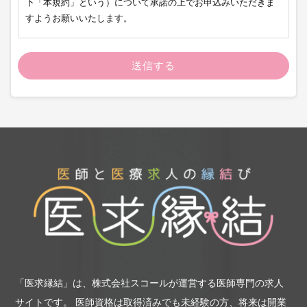
下「本規約」という）について承諾の上でお申込みいただきま
すようお願いいたします。
第1条（申込み方法）
当社の転職支援サービスのお申込みは、当社の転職支援サイト
または当社が指定した方法で行っていただきます。過去に当社
が提供するサービスの利用規約に違反する行為があった方に
は、転職支援サービスを提供できない場合があります。
第2条（サービスの提供）
当社は、当社の転職支援サービスのご利用お申込みをいただき
転職支援サービスの提供を開始した方（以下「利用者」とい
う）に、以下のサービスの中から適切なサービスを当社の判断
で提供するものとします。
（1）利用者から受領したお申込み内容と、当社に人材の紹介を
委託した企業（以下「求人企業」という）から受領する求人条
件との照合ならびに照合結果に基づく求人情報の提供
（2）求人企業から受領する求人条件に適合が高いと当社が判断
「医求縁結」は、株式会社スコールが運営する医師専門の求人
する利用者に対する求人応募勧誘
（3）応募手続きの代行
サイトです。
医師資格は取得済みでも未経験の方、将来は開業