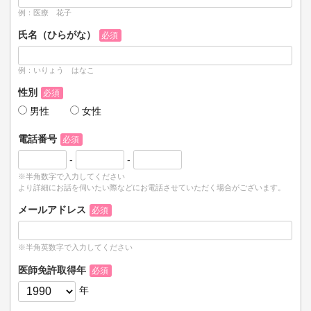
例：医療 花子
氏名（ひらがな）
必須
例：いりょう はなこ
性別
必須
男性
女性
電話番号
必須
-
-
※半角数字で入力してください
より詳細にお話を伺いたい際などにお電話させていただく場合がございます。
メールアドレス
必須
※半角英数字で入力してください
医師免許取得年
必須
年