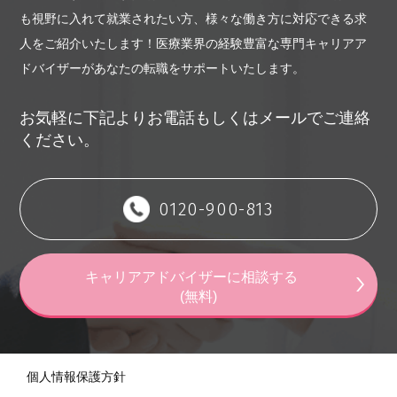
（4）電話や面談による転職相談の実施
も視野に入れて就業されたい方、様々な働き方に対応できる求
（5）担当キャリアアドバイザーによる転職活動支援
人をご紹介いたします！
医療業界の経験豊富な専門キャリアア
（6）その他利用者の転職に有益と当社が判断する一切のサービ
ドバイザーがあなたの転職をサポートいたします。
ス
第3条（転職支援サービス提供の期間）
お気軽に下記よりお電話もしくはメールでご連絡
転職支援サービスは、利用者に転職活動継続の意思があり、か
ください。
つ利用者に適合する求人の発生が見込まれると当社が判断する
限りにおいて継続して提供しますが、このうち、前項に定める
サービスのうち、（4）（5）については原則として、当社への
0120-900-813
登録から1年間を上限に提供します。なお、サービス提供機関内
に転職支援サービスを通じて利用者が求人企業に入社した場
合、入社日をもって当該利用者への転職支援サービスの提供を
キャリアアドバイザーに相談する
終了いたします。利用者から転職支援サービス提供の終了のお
(無料)
申し出を受けた場合についても合理的な範囲内ですみやかに終
了させていただきます。
第4条（転職支援サービスの変更・中断・終了）
個人情報保護方針
当社は、事業運営上やむを得ない場合は、利用者に何ら通知す