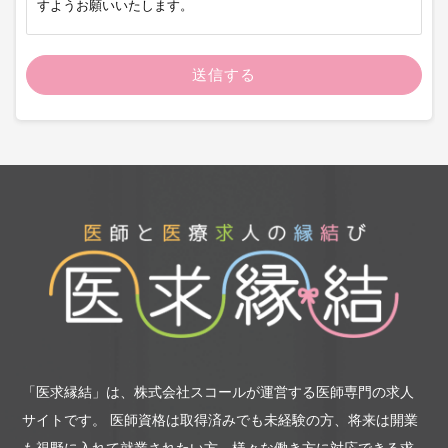
すようお願いいたします。
第1条（申込み方法）
当社の転職支援サービスのお申込みは、当社の転職支援サイト
または当社が指定した方法で行っていただきます。過去に当社
が提供するサービスの利用規約に違反する行為があった方に
は、転職支援サービスを提供できない場合があります。
第2条（サービスの提供）
当社は、当社の転職支援サービスのご利用お申込みをいただき
転職支援サービスの提供を開始した方（以下「利用者」とい
う）に、以下のサービスの中から適切なサービスを当社の判断
で提供するものとします。
（1）利用者から受領したお申込み内容と、当社に人材の紹介を
委託した企業（以下「求人企業」という）から受領する求人条
件との照合ならびに照合結果に基づく求人情報の提供
（2）求人企業から受領する求人条件に適合が高いと当社が判断
「医求縁結」は、株式会社スコールが運営する医師専門の求人
する利用者に対する求人応募勧誘
（3）応募手続きの代行
サイトです。
医師資格は取得済みでも未経験の方、将来は開業
（4）電話や面談による転職相談の実施