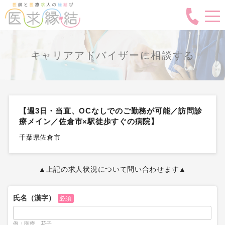
キャリアアドバイザーに相談する
【週3日・当直、OCなしでのご勤務が可能／訪問診
療メイン／佐倉市×駅徒歩すぐの病院】
千葉県佐倉市
▲上記の求人状況について問い合わせます▲
氏名（漢字）
必須
例：医療 花子