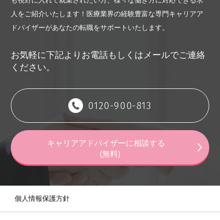
も視野に入れて就業されたい方、様々な働き方に対応できる求
（5）担当キャリアアドバイザーによる転職活動支援
人をご紹介いたします！
医療業界の経験豊富な専門キャリアア
（6）その他利用者の転職に有益と当社が判断する一切のサービ
ドバイザーがあなたの転職をサポートいたします。
ス
第3条（転職支援サービス提供の期間）
お気軽に下記よりお電話もしくはメールでご連絡
転職支援サービスは、利用者に転職活動継続の意思があり、か
ください。
つ利用者に適合する求人の発生が見込まれると当社が判断する
限りにおいて継続して提供しますが、このうち、前項に定める
サービスのうち、（4）（5）については原則として、当社への
0120-900-813
登録から1年間を上限に提供します。なお、サービス提供機関内
に転職支援サービスを通じて利用者が求人企業に入社した場
合、入社日をもって当該利用者への転職支援サービスの提供を
キャリアアドバイザーに相談する
終了いたします。利用者から転職支援サービス提供の終了のお
(無料)
申し出を受けた場合についても合理的な範囲内ですみやかに終
了させていただきます。
第4条（転職支援サービスの変更・中断・終了）
個人情報保護方針
当社は、事業運営上やむを得ない場合は、利用者に何ら通知す
ることなく転職支援サービスの全部もしくは一部を変更し、ま