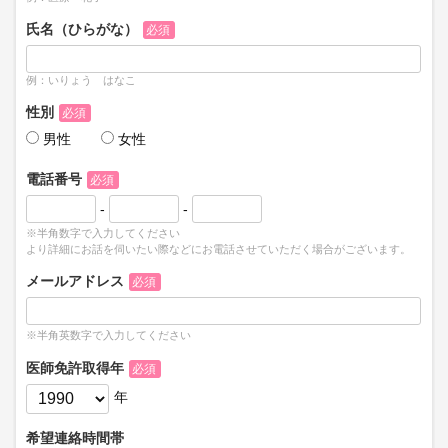
氏名（ひらがな）
必須
例：いりょう はなこ
性別
必須
男性
女性
電話番号
必須
-
-
※半角数字で入力してください
より詳細にお話を伺いたい際などにお電話させていただく場合がございます。
メールアドレス
必須
※半角英数字で入力してください
医師免許取得年
必須
年
希望連絡時間帯