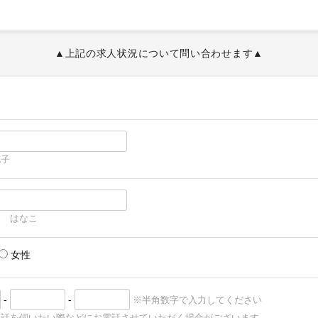
▲上記の求人状況について問い合わせます▲
花子
う はなこ
女性
-
-
※半角数字で入力してください