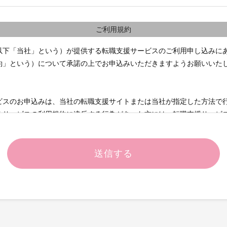
ご利用規約
以下「当社」という）が提供する転職支援サービスのご利用申し込みに
約」という）について承諾の上でお申込みいただきますようお願いいた
ビスのお申込みは、当社の転職支援サイトまたは当社が指定した方法で
るサービスの利用規約に違反する行為があった方には、転職支援サービ
供）
支援サービスのご利用お申込みをいただき転職支援サービスの提供を開
下のサービスの中から適切なサービスを当社の判断で提供するものとし
領したお申込み内容と、当社に人材の紹介を委託した企業（以下「求人
照合ならびに照合結果に基づく求人情報の提供
受領する求人条件に適合が高いと当社が判断する利用者に対する求人応募