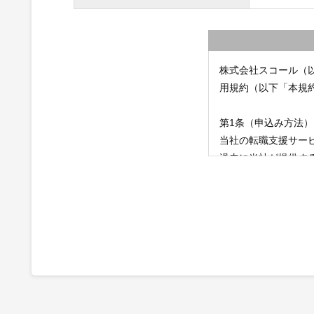
株式会社スコール（
用規約（以下「本規
第1条（申込み方法）
当社の転職支援サー
過去に当社が提供す
があります。
第2条（サービスの提
当社は、当社の転職
者」という）に、以
（1）利用者から受
領する求人条件との
（2）求人企業から