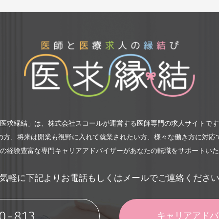
行
よる転職相談の実施
アドバイザーによる転職活動支援
の転職に有益と当社が判断する一切のサービス
ービス提供の期間）
、利用者に転職活動継続の意思があり、かつ利用者に適合する求人の発
いて継続して提供しますが、このうち、前項に定めるサービスのうち、（
の登録から1年間を上限に提供します。なお、サービス提供機関内に転
に入社した場合、入社日をもって当該利用者への転職支援サービスの提
サービス提供の終了のお申し出を受けた場合についても合理的な範囲内
医求縁結」は、株式会社スコールが運営する医師専門の求人サイトです
の方、将来は開業も視野に入れて就業されたい方、様々な働き方に対応
の経験豊富な専門キャリアアドバイザーがあなたの転職をサポートいた
ービスの変更・中断・終了）
やむを得ない場合は、利用者に何ら通知することなく転職支援サービス
気軽に下記よりお電話もしくはメールでご連絡くださ
中断することがあります。また、一定期間の通知の上で、転職支援サー
します。
0-813
キャリアアド