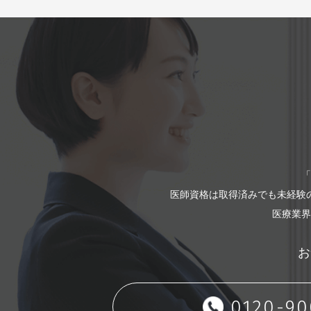
（3）応募手続きの代
（4）電話や面談に
（5）担当キャリア
（6）その他利用者
第3条（転職支援サ
転職支援サービスは
が判断する限りにお
原則として、当社へ
て利用者が求人企業
利用者から転職支援
「
ていただきます。
医師資格は取得済みでも未経験
医療業界
第4条（転職支援サ
当社は、事業運営上
お
変更し、または一時
ことができるものと
0120-90