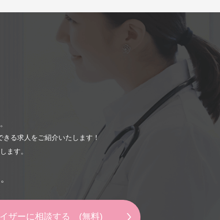
生が見込まれると当社
4）（5）については
職支援サービスを通じ
供を終了いたします。
ですみやかに終了させ
。
できる求人をご紹介いたします！
します。
の全部もしくは一部を
い。
ビスの提供を終了する
バイザーに相談する
(無料)