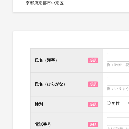
京都府京都市中京区
氏名（漢字）
必須
例：医療 
氏名（ひらがな）
必須
例：いりょ
男性
性別
必須
電話番号
必須