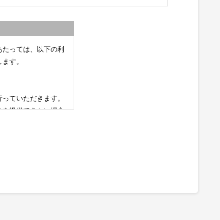
あたっては、以下の利
します。
行っていただきます。
スを提供できない場合
始した方（以下「利用
ます。
企業」という）から受
勧誘