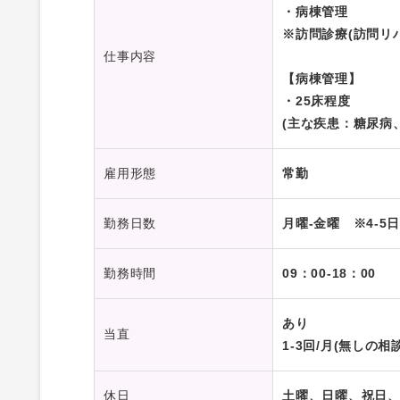
・病棟管理
※訪問診療(訪問リ
仕事内容
【病棟管理】
・25床程度
(主な疾患：糖尿病
雇用形態
常勤
勤務日数
月曜-金曜 ※4-5日
勤務時間
09：00-18：00
あり
当直
1-3回/月(無しの相
休日
土曜、日曜、祝日、