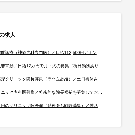
の求人
＜東住吉区×訪問診療（神経内科専門医）／日給112,500円／オンコールはありますが少な目です＞
＜小平市×救急非常勤／日給12万円で月・火の募集（祝日勤務あり）／駅徒歩すぐで車通勤も可能です＞
＜千代田区×整形クリニック院長募集（専門医必須）／土日祝休みで年収2,350万円／当直・OCなし＞
＜若葉区×クリニック内科医募集／将来的な院長候補を募集しております＞
＜年収2,700万円のクリニック院長職（勤務医も同時募集）／整形専門医必須／中原区のクリニック／外来のみで土日祝やお休みです◎＞