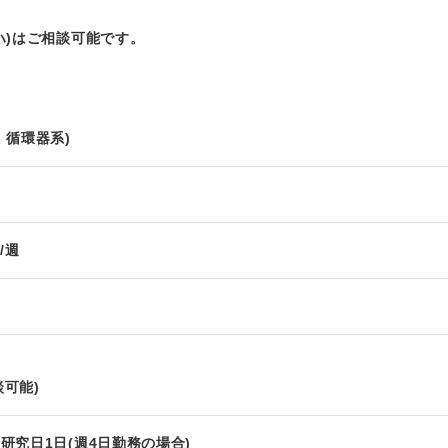
ハ)はご相談可能です。
、循環器系)
/週
談可能)
研究日1日(週4日勤務の場合)