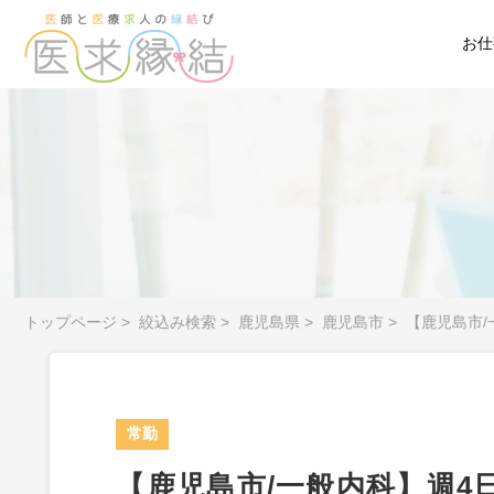
お仕
トップページ
>
絞込み検索
>
鹿児島県
>
鹿児島市
>
【鹿児島市
常勤
【鹿児島市/一般内科】週