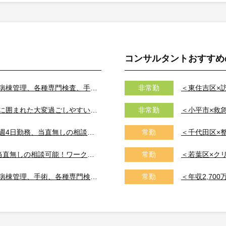
コンサルタントおすすめ
【鹿児島市/脳神経外科】外来診療、病棟管理、各種専門検査、手術などをお願い致します☆
非常勤
【鹿児島市/循環器内科】雄大な自然に囲まれた大変過ごしやすい環境でのご勤務です☆
非常勤
【鹿児島市/リハビリテーション科】週4日勤務、当直無しの相談可能！残業も少なく、救急対応も無し、休みも取りやすい勤務環境です☆
常勤
【鹿児島市/整形外科】週4日勤務、当直無しの相談可能！ワークライフバランスに優れた勤務環境です☆
常勤
【鹿児島市/消化器外科】外来診療、病棟管理、手術、各種専門検査等をお願いいたします☆
常勤