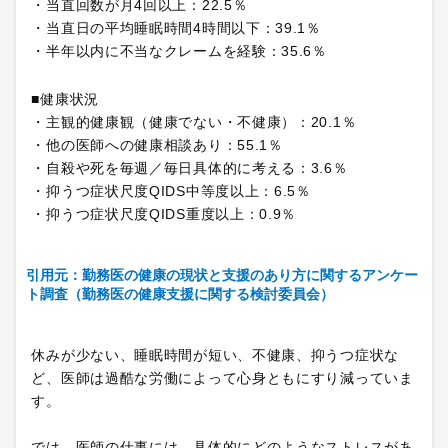
・当直回数が月4回以上：22.5％
・当直日の平均睡眠時間4時間以下：39.1％
・半年以内に不当なクレームを経験：35.6％
■健康状況
・主観的健康観（健康でない・不健康）：20.1％
・他の医師への健康相談あり：55.1％
・自殺や死を毎週／毎日具体的に考える：3.6％
・抑うつ症状尺度QIDS中等度以上：6.5％
・抑うつ症状尺度QIDS重度以上：0.9％
引用元：勤務医の健康の現状と支援のあり方に関するアンケー
ト調査（勤務医の健康支援に関する検討委員会）
休みが少ない、睡眠時間が短い、不健康、抑うつ症状な
ど、医師は過酷な労働によって心身ともにすり減っていま
す。
では、医師の仕事には、具体的にどのようなストレスがあ